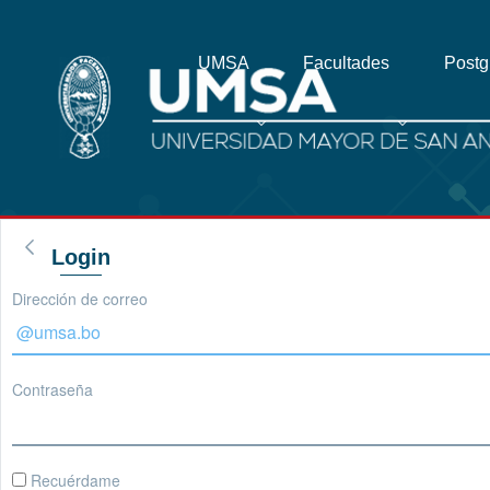
UMSA
Facultades
Post
Login
Dirección de correo
Contraseña
Recuérdame