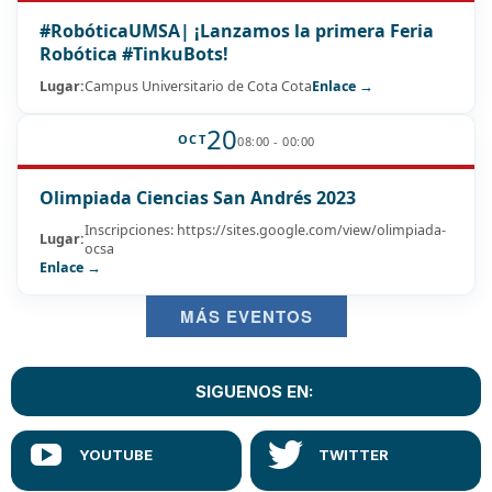
#RobóticaUMSA| ¡Lanzamos la primera Feria
Robótica #TinkuBots!
Lugar:
Campus Universitario de Cota Cota
Enlace →
20
OCT
08:00 - 00:00
Olimpiada Ciencias San Andrés 2023
Inscripciones: https://sites.google.com/view/olimpiada-
Lugar:
ocsa
Enlace →
MÁS EVENTOS
SIGUENOS EN: