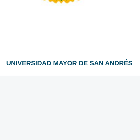
UNIVERSIDAD MAYOR DE SAN ANDRÉS
“Cuanto mayor es la cultura de un pueblo, menores son las
posibilidades de que se le prive de su libertad; la educación
da tolerancia a los gobernantes y disciplina a los
gobernados.”
UMSA somos todos