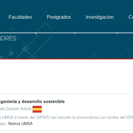
Facultades
Postgrados
Investigacion
C
ngeniería y desarrollo sostenible
eb Content Article
a UMSA a través del DIPGIS han lanzado la convocatoria con fondos del IDH
opic:
Noticia UMSA