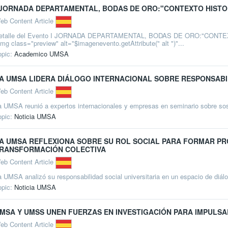
 JORNADA DEPARTAMENTAL, BODAS DE ORO:"CONTEXTO HISTORI
eb Content Article
etalle del Evento I JORNADA DEPARTAMENTAL, BODAS DE ORO:"CONT
img class="preview" alt="$imagenevento.getAttribute(" alt ")"...
opic:
Academico UMSA
A UMSA LIDERA DIÁLOGO INTERNACIONAL SOBRE RESPONSABI
eb Content Article
a UMSA reunió a expertos internacionales y empresas en seminario sobre sost
opic:
Noticia UMSA
A UMSA REFLEXIONA SOBRE SU ROL SOCIAL PARA FORMAR P
RANSFORMACIÓN COLECTIVA
eb Content Article
a UMSA analizó su responsabilidad social universitaria en un espacio de diálo
opic:
Noticia UMSA
MSA Y UMSS UNEN FUERZAS EN INVESTIGACIÓN PARA IMPULSA
eb Content Article