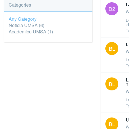
Categories
I
D2
W
Any Category
D
<
Noticia UMSA
(6)
T
Academico UMSA
(1)
L
BL
W
L
T
L
BL
T
W
L
T
U
BL
W