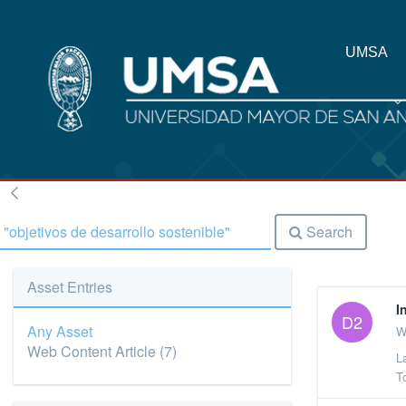
UMSA
Search
Asset Entries
I
D2
Any Asset
W
Web Content Article
(7)
L
T