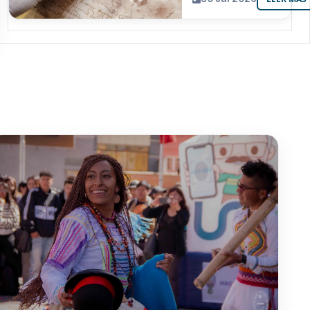
resguarda 6
joyas de la
memoria
paceña