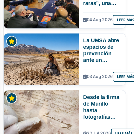
raras”, una
riqueza
mineral que
04 Aug 2026
LEER MÁ
Bolivia aún no
explora ni
aprovecha
La UMSA abre
espacios de
prevención
ante un
posible Súper
Niño que
03 Aug 2026
LEER MÁ
podría superar
a los tres
registrados en
Desde la firma
Bolivia
de Murillo
hasta
fotografías
centenarias: la
UMSA
30 Jul 2026
LEER MÁS