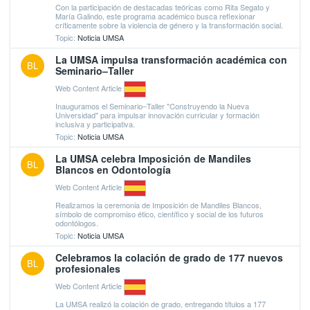
Con la participación de destacadas teóricas como Rita Segato y
María Galindo, este programa académico busca reflexionar
críticamente sobre la violencia de género y la transformación social.
Topic:
Noticia UMSA
La UMSA impulsa transformación académica con
BL
Seminario–Taller
Web Content Article
Inauguramos el Seminario–Taller "Construyendo la Nueva
Universidad" para impulsar innovación curricular y formación
inclusiva y participativa.
Topic:
Noticia UMSA
La UMSA celebra Imposición de Mandiles
BL
Blancos en Odontología
Web Content Article
Realizamos la ceremonia de Imposición de Mandiles Blancos,
símbolo de compromiso ético, científico y social de los futuros
odontólogos.
Topic:
Noticia UMSA
Celebramos la colación de grado de 177 nuevos
BL
profesionales
Web Content Article
La UMSA realizó la colación de grado, entregando títulos a 177