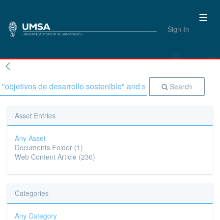
Sign In
Search
Asset Entries
Any Asset
Documents Folder
(1)
Web Content Article
(236)
Categories
Any Category