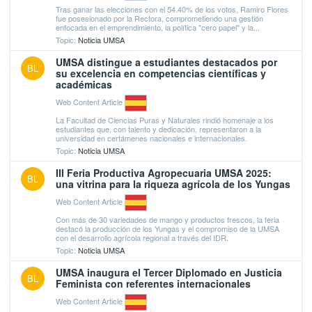
Tras ganar las elecciones con el 54.40% de los votos, Ramiro Flores
fue posesionado por la Rectora, comprometiendo una gestión
enfocada en el emprendimiento, la política "cero papel" y la...
Topic:
Noticia UMSA
UMSA distingue a estudiantes destacados por
BL
su excelencia en competencias científicas y
académicas
Web Content Article
La Facultad de Ciencias Puras y Naturales rindió homenaje a los
estudiantes que, con talento y dedicación, representaron a la
universidad en certámenes nacionales e internacionales.
Topic:
Noticia UMSA
III Feria Productiva Agropecuaria UMSA 2025:
BL
una vitrina para la riqueza agrícola de los Yungas
Web Content Article
Con más de 30 variedades de mango y productos frescos, la feria
destacó la producción de los Yungas y el compromiso de la UMSA
con el desarrollo agrícola regional a través del IDR.
Topic:
Noticia UMSA
UMSA inaugura el Tercer Diplomado en Justicia
BL
Feminista con referentes internacionales
Web Content Article