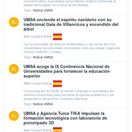
conmemorativa, autoridades universitarias rindieron homenaje al
legado del fundador en el inicio de los festejos.
Topic:
Noticia UMSA
UMSA enciende el espíritu navideño con su
BL
tradicional Gala de Villancicos y encendido del
árbol
Web Content Article
Con el encendido del árbol en el Monoblock y las voces del Coro
Universitario, la comunidad universitaria vivió una velada mágica de
música, tradición y unidad.
Topic:
Noticia UMSA
UMSA acoge la IX Conferencia Nacional de
BL
Universidades para fortalecer la educación
superior
Web Content Article
Convocada por el CEUB, la reunión congregó a autoridades del
sistema universitario para coordinar la agenda académica y los
preparativos del próximo Congreso Nacional.
Topic:
Noticia UMSA
UMSA y Agencia Turca TIKA impulsan la
BL
formación tecnológica con laboratorio de
prototipado 3D
Web Content Article