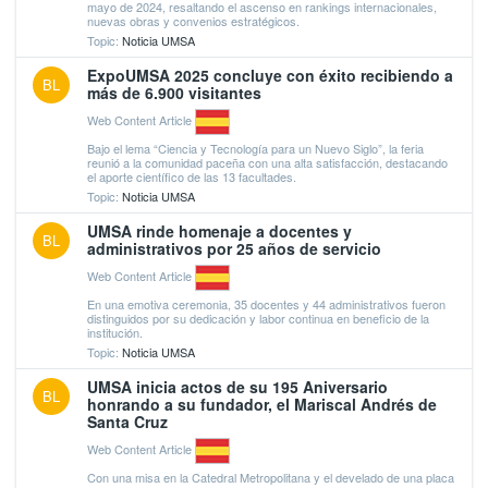
mayo de 2024, resaltando el ascenso en rankings internacionales,
nuevas obras y convenios estratégicos.
Topic:
Noticia UMSA
ExpoUMSA 2025 concluye con éxito recibiendo a
BL
más de 6.900 visitantes
Web Content Article
Bajo el lema “Ciencia y Tecnología para un Nuevo Siglo”, la feria
reunió a la comunidad paceña con una alta satisfacción, destacando
el aporte científico de las 13 facultades.
Topic:
Noticia UMSA
UMSA rinde homenaje a docentes y
BL
administrativos por 25 años de servicio
Web Content Article
En una emotiva ceremonia, 35 docentes y 44 administrativos fueron
distinguidos por su dedicación y labor continua en beneficio de la
institución.
Topic:
Noticia UMSA
UMSA inicia actos de su 195 Aniversario
BL
honrando a su fundador, el Mariscal Andrés de
Santa Cruz
Web Content Article
Con una misa en la Catedral Metropolitana y el develado de una placa