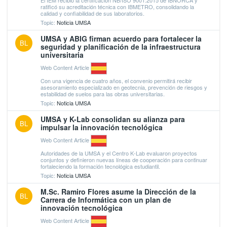
ratificó su acreditación técnica con IBMETRO, consolidando la
calidad y confiabilidad de sus laboratorios.
Topic:
Noticia UMSA
UMSA y ABIG firman acuerdo para fortalecer la
BL
seguridad y planificación de la infraestructura
universitaria
Web Content Article
Con una vigencia de cuatro años, el convenio permitirá recibir
asesoramiento especializado en geotecnia, prevención de riesgos y
estabilidad de suelos para las obras universitarias.
Topic:
Noticia UMSA
UMSA y K-Lab consolidan su alianza para
BL
impulsar la innovación tecnológica
Web Content Article
Autoridades de la UMSA y el Centro K-Lab evaluaron proyectos
conjuntos y definieron nuevas líneas de cooperación para continuar
fortaleciendo la formación tecnológica estudiantil.
Topic:
Noticia UMSA
M.Sc. Ramiro Flores asume la Dirección de la
BL
Carrera de Informática con un plan de
innovación tecnológica
Web Content Article