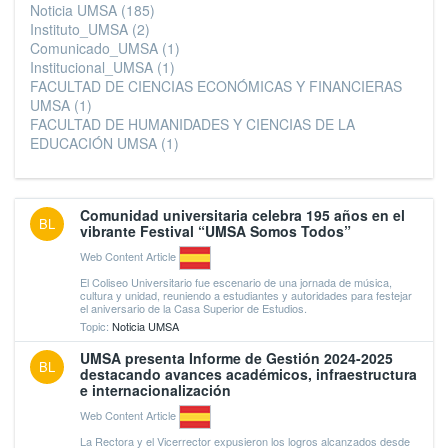
Noticia UMSA
(185)
Instituto_UMSA
(2)
Comunicado_UMSA
(1)
Institucional_UMSA
(1)
FACULTAD DE CIENCIAS ECONÓMICAS Y FINANCIERAS
UMSA
(1)
FACULTAD DE HUMANIDADES Y CIENCIAS DE LA
EDUCACIÓN UMSA
(1)
Comunidad universitaria celebra 195 años en el
BL
vibrante Festival “UMSA Somos Todos”
Web Content Article
El Coliseo Universitario fue escenario de una jornada de música,
cultura y unidad, reuniendo a estudiantes y autoridades para festejar
el aniversario de la Casa Superior de Estudios.
Topic:
Noticia UMSA
UMSA presenta Informe de Gestión 2024-2025
BL
destacando avances académicos, infraestructura
e internacionalización
Web Content Article
La Rectora y el Vicerrector expusieron los logros alcanzados desde