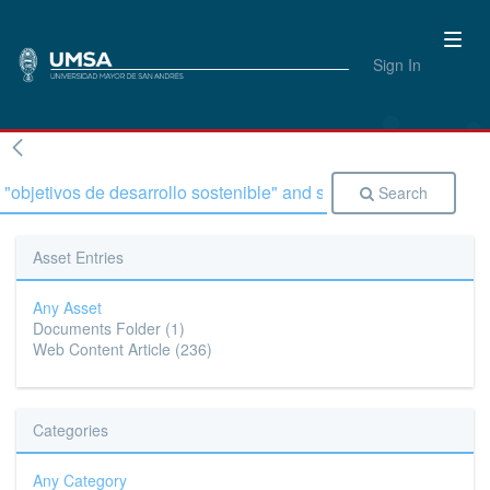
Sign In
Search
Asset Entries
Any Asset
Documents Folder
(1)
Web Content Article
(236)
Categories
Any Category