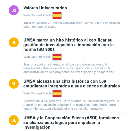
Valores Universitarios
D2
Web Content Article
Tabla de Valores y Recibos Universitarios Gestión 2026 Los precios
están en fase de ajuste.
UMSA marca un hito histórico al certificar su
BL
gestión de investigación e innovación con la
norma ISO 9001
Web Content Article
Tras una auditoría internacional con cero observaciones, la
universidad valida la excelencia, transparencia y calidad en la
administración de sus proyectos de investigación y cooperación...
UMSA alcanza una cifra histórica con 569
BL
estudiantes integrados a sus elencos culturales
Web Content Article
A través de la División de Cultura y Artes, la universidad registró un
récord de participación estudiantil en disciplinas como ballet, coro,
teatro y tunas, consolidando el arte como pilar formativo.
UMSA y la Cooperación Sueca (ASDI) fortalecen
BL
su alianza estratégica para impulsar la
investigación