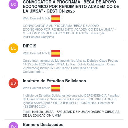
CONVOCATORIA PROGRAMA “BECA DE APOYO
D2
ECONÓMICO POR RENDIMIENTO ACADÉMICO DE
LA UMSA” - GESTIÓN 2025
Web Content Article
CONVOCATORIA AL PROGRAMA "BECA DE APOYO
ECONÓMICO POR RENDIMIENTO ACADÉMICO DE LA UMSA" -
GESTIÓN 2025 REGISTRO Y POSTULACIÓN Descargar
PDFPantalla Completa
DIPGIS
BL
Web Content Article
Curso Internacional de Metagenómica Viral 📅 Detalles Clave Fechas:
14-25 Julio 2025 Sede: UMSA, La Paz, Bolivia Colaboración: Chan
Zuckerberg Biohub 📝 Postulación Formulario en línea
Convocatoria...
Instituto de Estudios Bolivianos
BB
Web Content Article
Instituto de Estudios Bolivianos ieb.umsa.bo DEPENDENCIA Facultad
de Humanidades y Ciencias de la Educación FHCE DIRECTOR Dr.
Ignacio Apaza Apaza SIGLA IEB RESOLUCIÓN Res. Rectoral Nº
433 DIRECCIÓN...
Topic:
Instituto_UMSA
FACULTAD DE HUMANIDADES Y CIENCIAS
DE LA EDUCACIÓN UMSA
Banners Destacados
D2