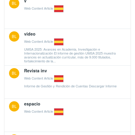
v
BL
Web Content Article
video
BL
Web Content Article
UMSA 2025: Avances en Academia, Investigación e
Internacionalización El informe de gestión UMSA 2025 muestra
avances en actualización curricular, más de 9.000 titulados,
fortalecimiento de la...
Revista inv
BL
Web Content Article
Informe de Gestión y Rendición de Cuentas Descargar Informe
espacio
BL
Web Content Article