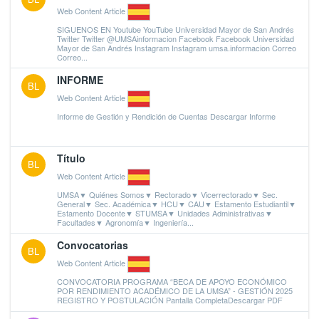
Web Content Article
SIGUENOS EN Youtube YouTube Universidad Mayor de San Andrés
Twitter Twitter @UMSAinformacion Facebook Facebook Universidad
Mayor de San Andrés Instagram Instagram umsa.informacion Correo
Correo...
INFORME
BL
Web Content Article
Informe de Gestión y Rendición de Cuentas Descargar Informe
Título
BL
Web Content Article
UMSA▼ Quiénes Somos▼ Rectorado▼ Vicerrectorado▼ Sec.
General▼ Sec. Académica▼ HCU▼ CAU▼ Estamento Estudiantil▼
Estamento Docente▼ STUMSA▼ Unidades Administrativas▼
Facultades▼ Agronomía▼ Ingeniería...
Convocatorias
BL
Web Content Article
CONVOCATORIA PROGRAMA “BECA DE APOYO ECONÓMICO
POR RENDIMIENTO ACADÉMICO DE LA UMSA” - GESTIÓN 2025
REGISTRO Y POSTULACIÓN Pantalla CompletaDescargar PDF