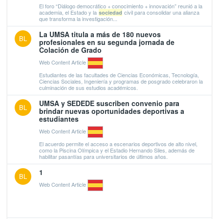
El foro “Diálogo democrático + conocimiento + innovación” reunió a la
academia, el Estado y la
civil para consolidar una alianza
sociedad
que transforma la investigación...
La UMSA titula a más de 180 nuevos
BL
profesionales en su segunda jornada de
Colación de Grado
Web Content Article
Estudiantes de las facultades de Ciencias Económicas, Tecnología,
Ciencias Sociales, Ingeniería y programas de posgrado celebraron la
culminación de sus estudios académicos.
UMSA y SEDEDE suscriben convenio para
BL
brindar nuevas oportunidades deportivas a
estudiantes
Web Content Article
El acuerdo permite el acceso a escenarios deportivos de alto nivel,
como la Piscina Olímpica y el Estadio Hernando Siles, además de
habilitar pasantías para universitarios de últimos años.
1
BL
Web Content Article