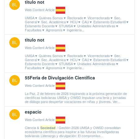
titulo not
BL
Web Content Article
UMSA▼ Quiénes Somos▼ Rectorado▼ Vicerrectorado▼ Sec.
General▼ Sec. Académica▼ HCU▼ CAU▼ Estamento Estudiantil▼
Estamento Docente▼ STUMSA▼ Unidades Administrativas▼
Facultades▼ Agronomía▼ Ingeniería...
titulo not
BL
Web Content Article
UMSA▼ Quiénes Somos▼ Rectorado▼ Vicerrectorado▼ Sec.
General▼ Sec. Académica▼ HCU▼ CAU▼ Estamento Estudiantil▼
Estamento Docente▼ STUMSA▼ Unidades Administrativas▼
Facultades▼ Agronomía▼ Ingeniería...
55Feria de Divulgación Cientifica
BL
Web Content Article
La Paz, 2 de febrero de 2026 Inspirando a la próxima generación de
científicas bolivianas UMSA y OWSD impulsan una feria y jornadas
de diálogo para despertar vocaciones en niñas y jóvenes. Ver...
espacio
BL
Web Content Article
Ciencia &
/ Gestión 2026 UMSA y OWSD consolidan
Sociedad
ecosistema científico para inspirar a las futuras investigadoras
bolivianas Liderazgo y divulgación: El compromiso...