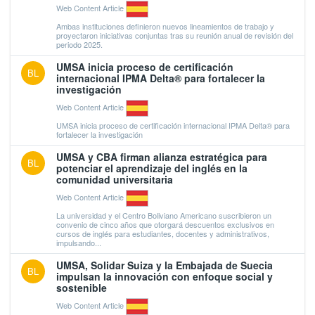
Web Content Article
Ambas instituciones definieron nuevos lineamientos de trabajo y
proyectaron iniciativas conjuntas tras su reunión anual de revisión del
periodo 2025.
UMSA inicia proceso de certificación
BL
internacional IPMA Delta® para fortalecer la
investigación
Web Content Article
UMSA inicia proceso de certificación internacional IPMA Delta® para
fortalecer la investigación
UMSA y CBA firman alianza estratégica para
BL
potenciar el aprendizaje del inglés en la
comunidad universitaria
Web Content Article
La universidad y el Centro Boliviano Americano suscribieron un
convenio de cinco años que otorgará descuentos exclusivos en
cursos de inglés para estudiantes, docentes y administrativos,
impulsando...
UMSA, Solidar Suiza y la Embajada de Suecia
BL
impulsan la innovación con enfoque social y
sostenible
Web Content Article