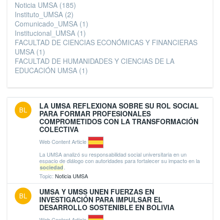
Noticia UMSA
(185)
Instituto_UMSA
(2)
Comunicado_UMSA
(1)
Institucional_UMSA
(1)
FACULTAD DE CIENCIAS ECONÓMICAS Y FINANCIERAS
UMSA
(1)
FACULTAD DE HUMANIDADES Y CIENCIAS DE LA
EDUCACIÓN UMSA
(1)
LA UMSA REFLEXIONA SOBRE SU ROL SOCIAL
BL
PARA FORMAR PROFESIONALES
COMPROMETIDOS CON LA TRANSFORMACIÓN
COLECTIVA
Web Content Article
La UMSA analizó su responsabilidad social universitaria en un
espacio de diálogo con autoridades para fortalecer su impacto en la
.
sociedad
Topic:
Noticia UMSA
UMSA Y UMSS UNEN FUERZAS EN
BL
INVESTIGACIÓN PARA IMPULSAR EL
DESARROLLO SOSTENIBLE EN BOLIVIA
Web Content Article