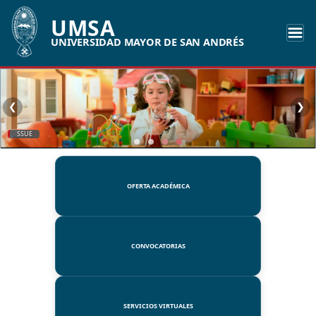
UMSA
UNIVERSIDAD MAYOR DE SAN ANDRÉS
❮
❯
SSUE
OFERTA ACADÉMICA
CONVOCATORIAS
SERVICIOS VIRTUALES