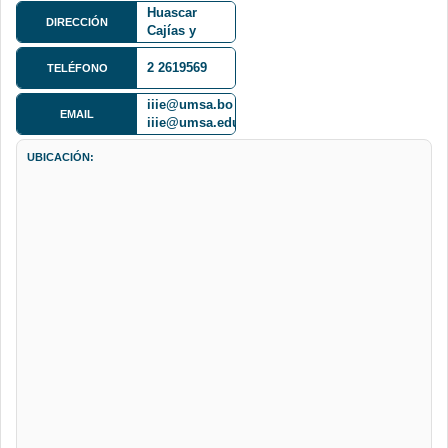
Huascar
DIRECCIÓN
Cajías y
Manuel
Crespo.
2 2619569
TELÉFONO
Campus
Universitario
iiie@umsa.bo -
EMAIL
UMSA
iiie@umsa.edu.bo
UBICACIÓN: