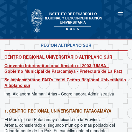
REGIÓN ALTIPLANO SUR
CENTRO REGIONAL UNIVERSITARIO ALTIPLANO SUR
Convenio Interinstitucional firmado el 2003 (UMSA -
Gobierno Municipal de Patacamaya - Prefectura de La Paz)
Se implementaron PAD's en el Centro Regional Universitario
Altiplano sur
Ing. Alejandra Mamani Arias - Coordinadora Administrativa
1. CENTRO REGIONAL UNIVERSITARIO PATACAMAYA
El Municipio de Patacamaya ubicado en la Provincia
Aroma, considerado el segundo municipio más poblado del
Departamento de La Paz. En cumplimiento al mandato