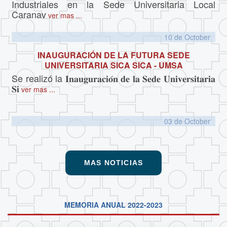
Industriales en la Sede Universitaria Local
Caranav
ver mas ...
10 de
October
INAUGURACIÓN DE LA FUTURA SEDE
UNIVERSITARIA SICA SICA - UMSA
Se realizó la 𝐈𝐧𝐚𝐮𝐠𝐮𝐫𝐚𝐜𝐢𝐨́𝐧 𝐝𝐞 𝐥𝐚 𝐒𝐞𝐝𝐞 𝐔𝐧𝐢𝐯𝐞𝐫𝐬𝐢𝐭𝐚𝐫𝐢𝐚
𝐒𝐢
ver mas ...
03 de
October
MAS NOTICIAS
MEMORIA ANUAL 2022-2023