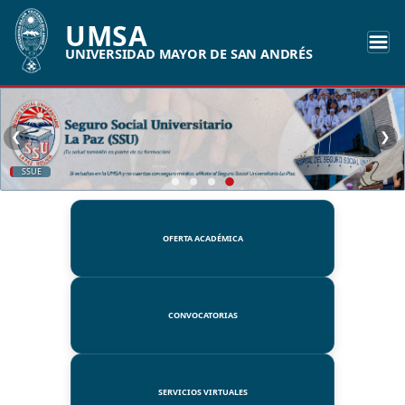
UMSA
UNIVERSIDAD MAYOR DE SAN ANDRÉS
❮
❯
SSUE
OFERTA ACADÉMICA
CONVOCATORIAS
SERVICIOS VIRTUALES