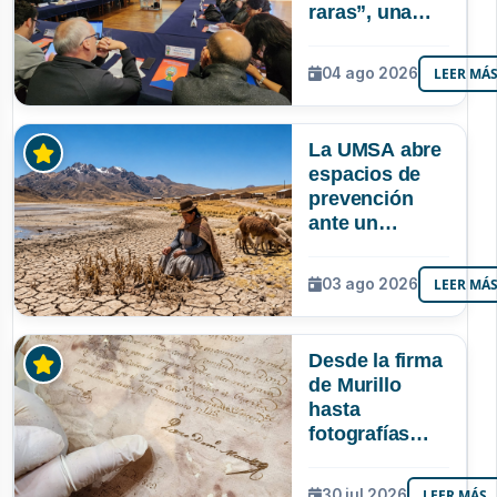
raras”, una
riqueza
mineral que
04 ago 2026
LEER MÁ
Bolivia aún no
explora ni
aprovecha
La UMSA abre
espacios de
prevención
ante un
posible Súper
Niño que
03 ago 2026
LEER MÁ
podría superar
a los tres
registrados en
Desde la firma
Bolivia
de Murillo
hasta
fotografías
centenarias: la
UMSA
30 jul 2026
LEER MÁS