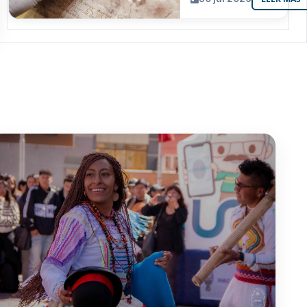
resguarda 6
joyas de la
memoria
paceña