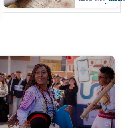
resguarda 6
joyas de la
memoria
paceña