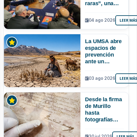
raras”, una
riqueza
mineral que
04 ago 2026
LEER MÁ
Bolivia aún no
explora ni
aprovecha
La UMSA abre
espacios de
prevención
ante un
posible Súper
Niño que
03 ago 2026
LEER MÁ
podría superar
a los tres
registrados en
Desde la firma
Bolivia
de Murillo
hasta
fotografías
centenarias: la
UMSA
30 jul 2026
LEER MÁS