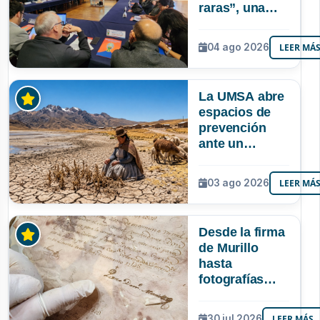
raras”, una
riqueza
mineral que
04 ago 2026
LEER MÁ
Bolivia aún no
explora ni
aprovecha
La UMSA abre
espacios de
prevención
ante un
posible Súper
Niño que
03 ago 2026
LEER MÁ
podría superar
a los tres
registrados en
Desde la firma
Bolivia
de Murillo
hasta
fotografías
centenarias: la
UMSA
30 jul 2026
LEER MÁS