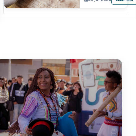
resguarda 6
joyas de la
memoria
paceña