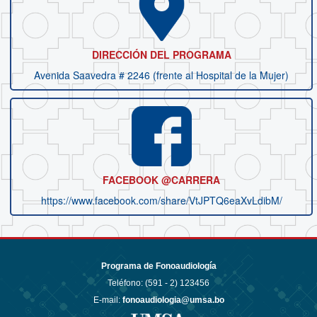
DIRECCIÓN DEL PROGRAMA
Avenida Saavedra # 2246 (frente al Hospital de la Mujer)
FACEBOOK @CARRERA
https://www.facebook.com/share/VtJPTQ6eaXvLdibM/
Programa de Fonoaudiología
Teléfono: (591 - 2)
123456
E-mail:
fonoaudiologia@umsa.bo