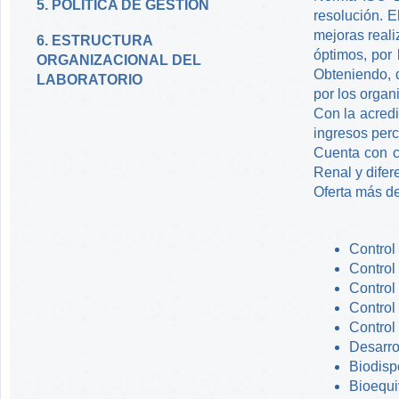
5. POLÍTICA DE GESTIÓN
resolución. E
mejoras reali
6. ESTRUCTURA
óptimos, por
ORGANIZACIONAL DEL
Obteniendo, d
LABORATORIO
por los organ
Con la acredi
ingresos perc
Cuenta con c
Renal y difer
Oferta más de
Control
Control
Control
Control 
Control
Desarro
Biodisp
Bioequi