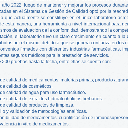
l año 2022, luego de mantener y mejorar los procesos durante
zadas en el Sistema de Gestión de Calidad optó por la reacre
 lo que actualmente se constituye en el único laboratorio ac
e esta manera, una herramienta a nivel internacional para gen
ismos de evaluación de la conformidad, demostrando la compete
tación, el laboratorio tuvo un claro crecimiento en cuanto a la
ibidos por el mismo, debido a que se genera confianza en los re
onvenios firmados con diferentes industrias farmacéuticas, 
entes seguros médicos para la prestación de servicios.
 300 pruebas hasta la fecha, entre ellas se cuenta con:
 de calidad de medicamentos: materias primas, producto a gran
 de calidad de cosméticos.
 de calidad de agua para uso farmacéutico.
de calidad de extractos hidroalcohólicos herbarios.
 de calidad de productos de limpieza.
llo y validación de metodologías analíticas.
onibilidad de medicamentos: cuantificación de inmunosupresore
valencia in vitro de medicamentos.