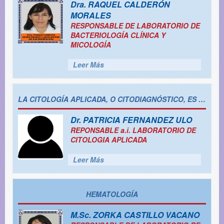
Dra.
RAQUEL CALDERÓN
MORALES
RESPONSABLE DE LABORATORIO DE
BACTERIOLOGÍA CLÍNICA Y
MICOLOGÍA
Leer Más
LA CITOLOGÍA APLICADA, O CITODIAGNÓSTICO, ES EL ESTUDIO DE LAS CÉLULAS CON EL OBJETIVO DE IDENTIFICAR ANOMALÍAS O ALTERACIONES QUE PUEDAN INDICAR LA PRESENCIA DE ENFERMEDADES, PRINCIPALMENTE CÁNCER, PERO TAMBIÉN INFECCIONES Y OTRAS AFECCIONES. SE REALIZA MEDIANTE LA RECOLECCIÓN DE MUESTRAS DE CÉLULAS DE DIFERENTES PARTES DEL CUERPO Y SU POSTERIOR ANÁLISIS BAJO UN MICROSCOPIO.
Dr.
PATRICIA FERNANDEZ ULO
REPONSABLE a.i. LABORATORIO DE
CITOLOGIA APLICADA
Leer Más
HEMATOLOGÍA
M.Sc.
ZORKA CASTILLO VACANO