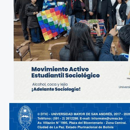
© DTIC - UNIVERSIDAD MAYOR DE SAN ANDRÉS, 2017 - 202
Teléfono: (591 - 2) 2612298. E-mail:
informate@umsa.bo
Av. Villazón N° 1995, Plaza del Bicentenario - Zona Central.
Ciudad de La Paz. Estado Plurinacional de Bolivia