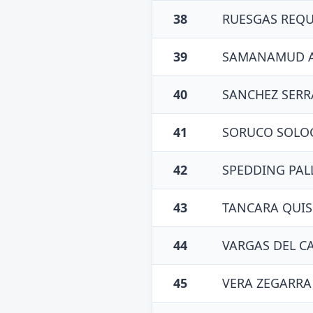
38
RUESGAS REQU
39
SAMANAMUD A
40
SANCHEZ SER
41
SORUCO SOLOG
42
SPEDDING PAL
43
TANCARA QUI
44
VARGAS DEL C
45
VERA ZEGARRA