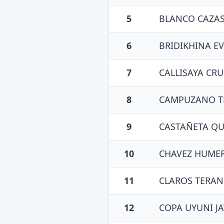
5
BLANCO CAZAS
6
BRIDIKHINA E
7
CALLISAYA CR
8
CAMPUZANO TE
9
CASTAÑETA QU
10
CHAVEZ HUMER
11
CLAROS TERAN
12
COPA UYUNI JA