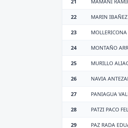
21
MAMANI RAMI
22
MARIN IBAÑEZ
23
MOLLERICONA 
24
MONTAÑO AR
25
MURILLO ALIA
26
NAVIA ANTEZA
27
PANIAGUA VAL
28
PATZI PACO FE
29
PAZ RADA EDU