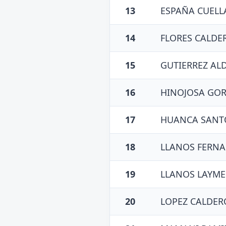
13
ESPAÑA CUELLA
14
FLORES CALDE
15
GUTIERREZ AL
16
HINOJOSA GO
17
HUANCA SANTO
18
LLANOS FERN
19
LLANOS LAYME
20
LOPEZ CALDER