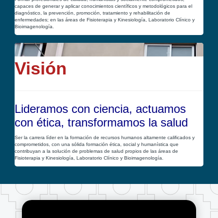
capaces de generar y aplicar conocimientos científicos y metodológicos para el
diagnóstico, la prevención, promoción, tratamiento y rehabilitación de
enfermedades; en las áreas de Fisioterapia y Kinesiología, Laboratorio Clínico y
Bioimagenología.
Visión
Lideramos con ciencia, actuamos
con ética, transformamos la salud
Ser la carrera líder en la formación de recursos humanos altamente calificados y
comprometidos, con una sólida formación ética, social y humanística que
contribuyan a la solución de problemas de salud propios de las áreas de
Fisioterapia y Kinesiología, Laboratorio Clínico y Bioimagenología.