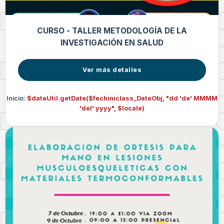
CURSO - TALLER METODOLOGÍA DE LA
INVESTIGACIÓN EN SALUD
Ver más detalles
Inicio:
$dateUtil.getDate($fechiniclass_DateObj, "dd 'de' MMMM
'del' yyyy", $locale)