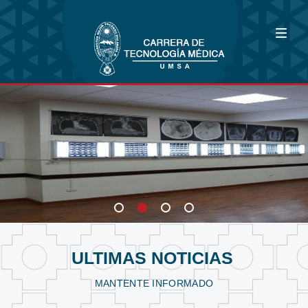
Bioimagenología
Fisioterapia y Kinesiología
Laboratorio Clínico
ULTIMAS NOTICIAS
MANTENTE INFORMADO