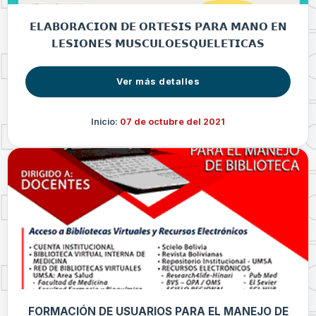
𝗘𝗟𝗔𝗕𝗢𝗥𝗔𝗖𝗜𝗢𝗡 𝗗𝗘 𝗢𝗥𝗧𝗘𝗦𝗜𝗦 𝗣𝗔𝗥𝗔 𝗠𝗔𝗡𝗢 𝗘𝗡
𝗟𝗘𝗦𝗜𝗢𝗡𝗘𝗦 𝗠𝗨𝗦𝗖𝗨𝗟𝗢𝗘𝗦𝗤𝗨𝗘𝗟𝗘𝗧𝗜𝗖𝗔𝗦
Ver más detalles
Inicio:
07 de octubre del 2021
FORMACIÓN DE USUARIOS PARA EL MANEJO DE