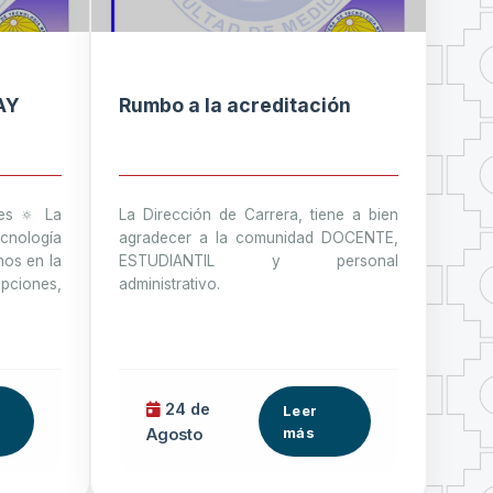
AY
Rumbo a la acreditación
es 🔅 La
La Dirección de Carrera, tiene a bien
nología
agradecer a la comunidad DOCENTE,
mos en la
ESTUDIANTIL y personal
ciones,
administrativo.
24 de
Leer
más
Agosto