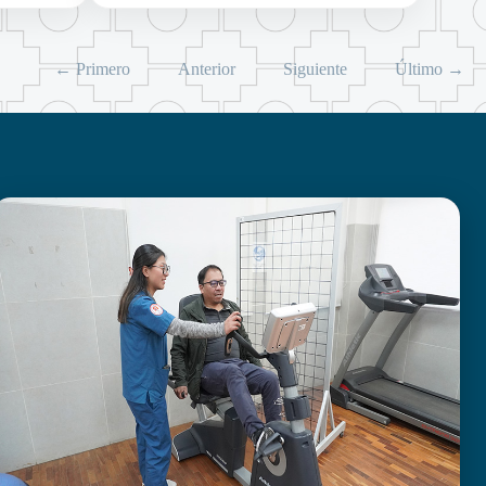
← Primero
Anterior
Siguiente
Último →