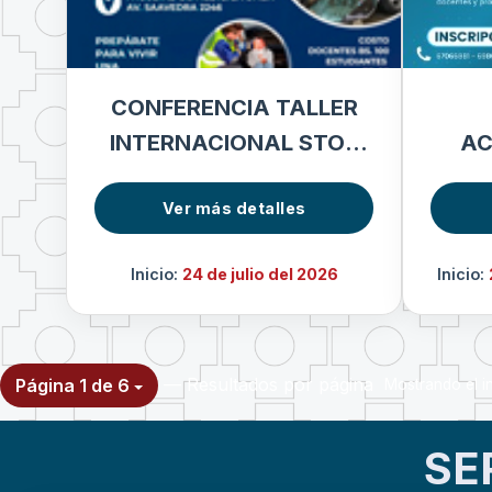
CONFERENCIA TALLER
INTERNACIONAL STOP
AC
THE BLEED
IMA
Ver más detalles
Inicio:
24 de julio del 2026
Inicio:
— Resultados por página
Página 1 de 6
Mostrando el in
SE