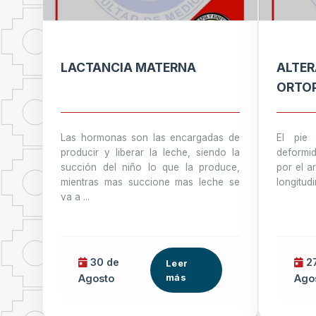
LACTANCIA MATERNA
ALTER
ORTOP
Las hormonas son las encargadas de
El pie
producir y liberar la leche, siendo la
deformid
succión del niño lo que la produce,
por el a
mientras mas succione mas leche se
longitudi
va a ...
30 de
27
Leer
más
Agosto
Ago