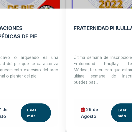
ACIONES
FRATERNIDAD PHUJLL
ÉDICAS DE PIE
 cavo o arqueado es una
Última semana de Inscripcion
ad del pie que se caracteriza
Fraternidad Phujllay Tec
rqueamiento excesivo del arco
Médica, te recuerda que esta
nal o plantar del pie.
última semana de Inscrip
puedes pas...
 de
29 de
Leer
Leer
más
más
sto
Agosto