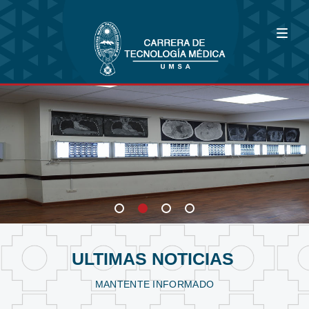
Bioimagenología
Fisioterapia y Kinesiología
Laboratorio Clínico
ULTIMAS NOTICIAS
MANTENTE INFORMADO