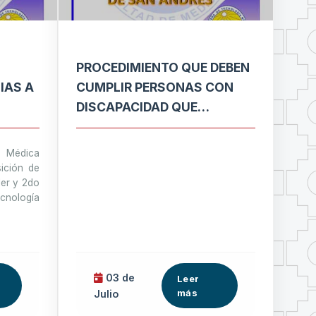
PROCEDIMIENTO QUE DEBEN
IAS A
CUMPLIR PERSONAS CON
DISCAPACIDAD QUE
GIA
SOLICITAN ADMISIÓN
ESPECIAL A LA UNIVERSIDAD
 Médica
MAYOR DE SAN ANDRÉS
sición de
1er y 2do
nología
03 de
Leer
más
Julio