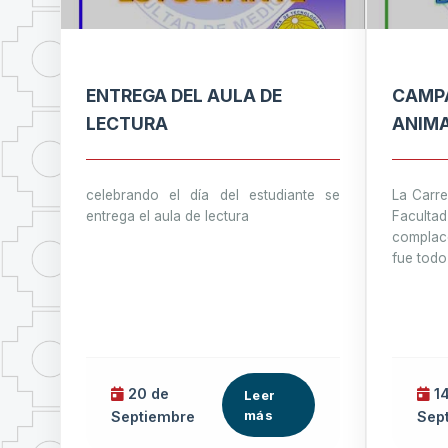
ENTREGA DEL AULA DE
CAMPA
LECTURA
ANIM
celebrando el día del estudiante se
La Carre
entrega el aula de lectura
Faculta
complac
fue todo
20 de
14
Leer
más
Septiembre
Sep