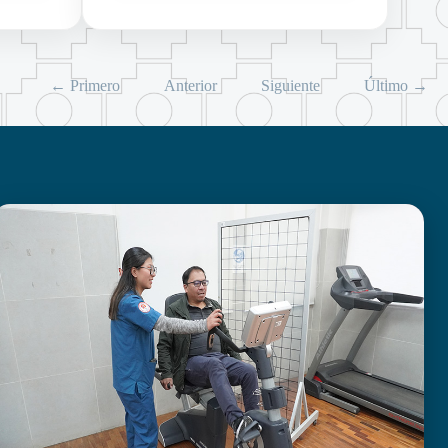
← Primero
Anterior
Siguiente
Último →