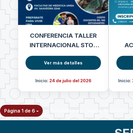
CONFERENCIA TALLER
INTERNACIONAL STOP
AC
THE BLEED
IMA
Ver más detalles
Inicio:
24 de julio del 2026
Inicio:
— Resultados por página
Página 1 de 6
Mostrando el in