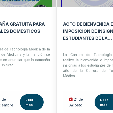
ÑA GRATUITA PARA
ACTO DE BIENVENIDA E
ALES DOMESTICOS
IMPOSICION DE INSIGN
ESTUDIANTES DE LA
CARRERA DE TECNOLO
ra de Tecnologia Medica de la
MEDICA
d de Medicina y la mención se
La Carrera de Tecnología
e en anunciar que la campaña
realizo la bienvenida e impo
 un exito.
insignias a los estudiantes de 
año de la Carrera de Tec
Médica ...
 de
21 de
Leer
Leer
más
más
tiembre
Agosto