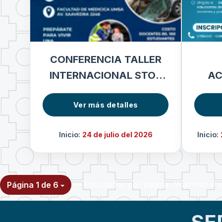
CONFERENCIA TALLER
INTERNACIONAL STOP
AC
THE BLEED
IMA
Ver más detalles
Inicio:
24 de julio del 2026
Inicio:
— Resultados por página
Página 1 de 6
Mostrando el in