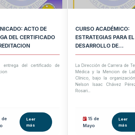
ICADO: ACTO DE
CURSO ACADÉMICO:
GA DEL CERTIFICADO
ESTRATEGIAS PARA EL
REDITACION
DESARROLLO DE
HABILIDADES BLANDA
COMO PARTE DE LA
 entrega del certificado de
La Dirección de Carrera de T
FORMACIÓN ACADEMI
cion
Médica y la Mencion de Lab
Clínico, bajo la organizació
Nelson Isaac Chávez Pére
Rosari...
 de
15 de
Leer
Leer
más
más
o
Mayo