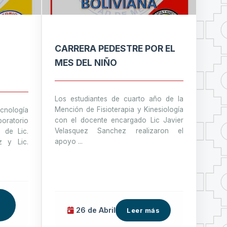
CARRERA PEDESTRE POR EL
MES DEL NIÑO
S
Los estudiantes de cuarto año de la
Mención de Fisioterapia y Kinesiología
ecnología
CA
con el docente encargado Lic Javier
oratorio
Velasquez Sanchez realizaron el
n de Lic.
apoyo ...
z y Lic.
26 de
Abril
Leer más