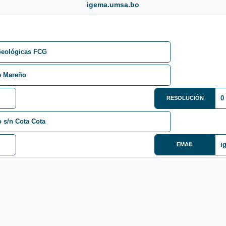
igema.umsa.bo
Geológicas FCG
e Mareño
0
RESOLUCIÓN
o s/n Cota Cota
i
EMAIL