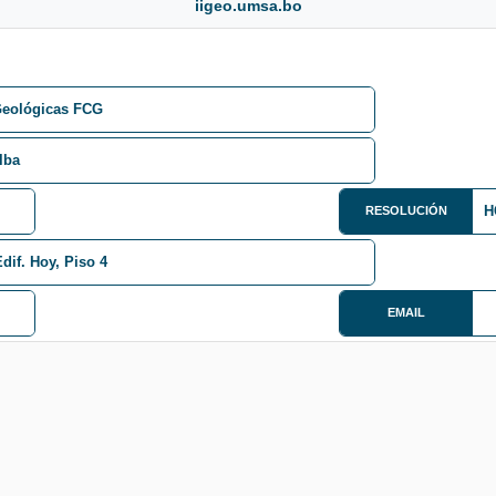
iigeo.umsa.bo
Geológicas FCG
lba
H
RESOLUCIÓN
dif. Hoy, Piso 4
EMAIL