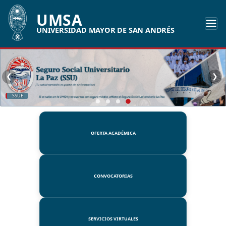
UMSA
UNIVERSIDAD MAYOR DE SAN ANDRÉS
❮
❯
SSUE
OFERTA ACADÉMICA
CONVOCATORIAS
SERVICIOS VIRTUALES