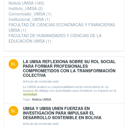
Noticia UMSA
(185)
Instituto_UMSA
(2)
Comunicado_UMSA
(1)
Institucional_UMSA
(1)
FACULTAD DE CIENCIAS ECONÓMICAS Y FINANCIERAS
UMSA
(1)
FACULTAD DE HUMANIDADES Y CIENCIAS DE LA
EDUCACIÓN UMSA
(1)
LA UMSA REFLEXIONA SOBRE SU ROL SOCIAL
BL
PARA FORMAR PROFESIONALES
COMPROMETIDOS CON LA TRANSFORMACIÓN
COLECTIVA
Artículo de contenido web
La UMSA analizó su responsabilidad social universitaria en un
espacio de diálogo con autoridades para fortalecer su impacto en la
.
sociedad
Topic:
Noticia UMSA
UMSA Y UMSS UNEN FUERZAS EN
BL
INVESTIGACIÓN PARA IMPULSAR EL
DESARROLLO SOSTENIBLE EN BOLIVIA
Artículo de contenido web