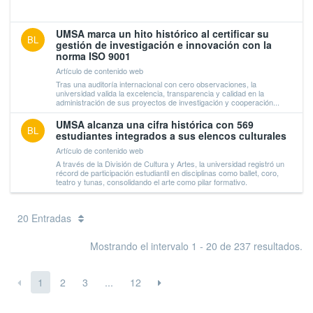
UMSA marca un hito histórico al certificar su
BL
gestión de investigación e innovación con la
norma ISO 9001
Artículo de contenido web
Tras una auditoría internacional con cero observaciones, la
universidad valida la excelencia, transparencia y calidad en la
administración de sus proyectos de investigación y cooperación...
UMSA alcanza una cifra histórica con 569
BL
estudiantes integrados a sus elencos culturales
Artículo de contenido web
A través de la División de Cultura y Artes, la universidad registró un
récord de participación estudiantil en disciplinas como ballet, coro,
teatro y tunas, consolidando el arte como pilar formativo.
20 Entradas
Mostrando el intervalo 1 - 20 de 237 resultados.
1
2
3
...
12