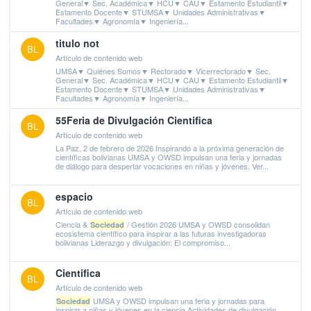
General▼ Sec. Académica▼ HCU▼ CAU▼ Estamento Estudiantil▼
Estamento Docente▼ STUMSA▼ Unidades Administrativas▼
Facultades▼ Agronomía▼ Ingeniería...
titulo not
BL
Artículo de contenido web
UMSA▼ Quiénes Somos▼ Rectorado▼ Vicerrectorado▼ Sec.
General▼ Sec. Académica▼ HCU▼ CAU▼ Estamento Estudiantil▼
Estamento Docente▼ STUMSA▼ Unidades Administrativas▼
Facultades▼ Agronomía▼ Ingeniería...
55Feria de Divulgación Cientifica
BL
Artículo de contenido web
La Paz, 2 de febrero de 2026 Inspirando a la próxima generación de
científicas bolivianas UMSA y OWSD impulsan una feria y jornadas
de diálogo para despertar vocaciones en niñas y jóvenes. Ver...
espacio
BL
Artículo de contenido web
Ciencia &
/ Gestión 2026 UMSA y OWSD consolidan
Sociedad
ecosistema científico para inspirar a las futuras investigadoras
bolivianas Liderazgo y divulgación: El compromiso...
Cientifica
BL
Artículo de contenido web
UMSA y OWSD impulsan una feria y jornadas para
Sociedad
inspirar a niñas y jóvenes en la ciencia Actividades de divulgación