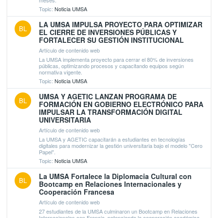
Topic:
Noticia UMSA
LA UMSA IMPULSA PROYECTO PARA OPTIMIZAR
BL
EL CIERRE DE INVERSIONES PÚBLICAS Y
FORTALECER SU GESTIÓN INSTITUCIONAL
Artículo de contenido web
La UMSA implementa proyecto para cerrar el 80% de inversiones
públicas, optimizando procesos y capacitando equipos según
normativa vigente.
Topic:
Noticia UMSA
UMSA Y AGETIC LANZAN PROGRAMA DE
BL
FORMACIÓN EN GOBIERNO ELECTRÓNICO PARA
IMPULSAR LA TRANSFORMACIÓN DIGITAL
UNIVERSITARIA
Artículo de contenido web
La UMSA y AGETIC capacitarán a estudiantes en tecnologías
digitales para modernizar la gestión universitaria bajo el modelo "Cero
Papel".
Topic:
Noticia UMSA
La UMSA Fortalece la Diplomacia Cultural con
BL
Bootcamp en Relaciones Internacionales y
Cooperación Francesa
Artículo de contenido web
27 estudiantes de la UMSA culminaron un Bootcamp en Relaciones
Internacionales con Francia, potenciando la cooperación académica