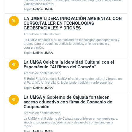
y diplomática bilateral.
Topic:
Noticia UMSA
LA UMSA LIDERA INNOVACIÓN AMBIENTAL CON
BL
CURSO/TALLER EN TECNOLOGÍAS
GEOESPACIALES Y DRONES
Artículo de contenido web
La UMSA capacitó a su comunidad en tecnologías geoespaciales y
drones para prevenir incendios forestales, uniendo ciencia y
conservación.
Topic:
Noticia UMSA
La UMSA Celebra la Identidad Cultural con el
BL
Espectáculo "Al Ritmo del Corazón"
Artículo de contenido web
El Ballet Folklórico de la UMSA ofreció una noche cultural vibrante en
el Paraninfo Universitario, fusionando tradición y arte escénico.
Topic:
Noticia UMSA
La UMSA y Gobierno de Cajuata fortalecen
BL
acceso educativo con firma de Convenio de
Cooperación
Artículo de contenido web
La UMSA y el Gobierno de Cajuata suscribieron un convenio para
impulsar programas académicos y desarrollo comunitario en la
región.
Topic:
Noticia UMSA