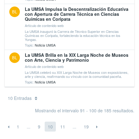
La UMSA Impulsa la Descentralización Educativa
BL
con Apertura de Carrera Técnica en Ciencias
Químicas en Coripata
Artículo de contenido web
La UMSA inauguró la Carrera de Técnico Superior en Ciencias
Químicas en Coripata, fortaleciendo la educación técnica en los
Yungas.
Topic:
Noticia UMSA
La UMSA Brilla en la XIX Larga Noche de Museos
BL
con Arte, Ciencia y Patrimonio
Artículo de contenido web
La UMSA celebró su XIX Larga Noche de Museos con exposiciones,
arte y ciencia, reafirmando su vínculo con la comunidad paceña.
Topic:
Noticia UMSA
10 Entradas
Mostrando el intervalo 91 - 100 de 185 resultados.
1
...
9
10
11
...
19