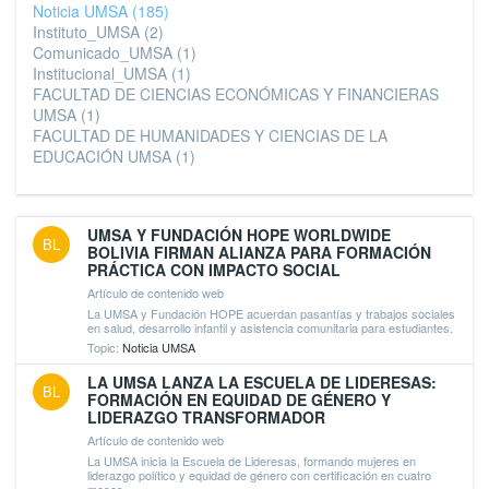
Noticia UMSA
(185)
Instituto_UMSA
(2)
Comunicado_UMSA
(1)
Institucional_UMSA
(1)
FACULTAD DE CIENCIAS ECONÓMICAS Y FINANCIERAS
UMSA
(1)
FACULTAD DE HUMANIDADES Y CIENCIAS DE LA
EDUCACIÓN UMSA
(1)
UMSA Y FUNDACIÓN HOPE WORLDWIDE
BL
BOLIVIA FIRMAN ALIANZA PARA FORMACIÓN
PRÁCTICA CON IMPACTO SOCIAL
Artículo de contenido web
La UMSA y Fundación HOPE acuerdan pasantías y trabajos sociales
en salud, desarrollo infantil y asistencia comunitaria para estudiantes.
Topic:
Noticia UMSA
LA UMSA LANZA LA ESCUELA DE LIDERESAS:
BL
FORMACIÓN EN EQUIDAD DE GÉNERO Y
LIDERAZGO TRANSFORMADOR
Artículo de contenido web
La UMSA inicia la Escuela de Lideresas, formando mujeres en
liderazgo político y equidad de género con certificación en cuatro
meses.