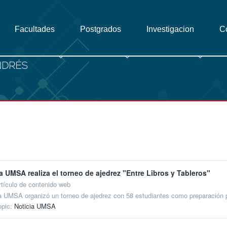
Facultades
Postgrados
Investigacion
C
a UMSA realiza el torneo de ajedrez "Entre Libros y Tableros"
rtículo de contenido web
a UMSA organizó un torneo de ajedrez con 58 estudiantes como preparación p
opic:
Noticia UMSA