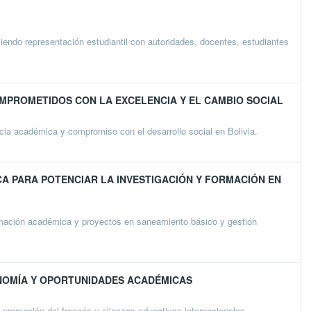
endo representación estudiantil con autoridades, docentes, estudiantes
MPROMETIDOS CON LA EXCELENCIA Y EL CAMBIO SOCIAL
ia académica y compromiso con el desarrollo social en Bolivia.
CA PARA POTENCIAR LA INVESTIGACIÓN Y FORMACIÓN EN
ación académica y proyectos en saneamiento básico y gestión
NOMÍA Y OPORTUNIDADES ACADÉMICAS
 promoción del francés y alianzas educativas internacionales.