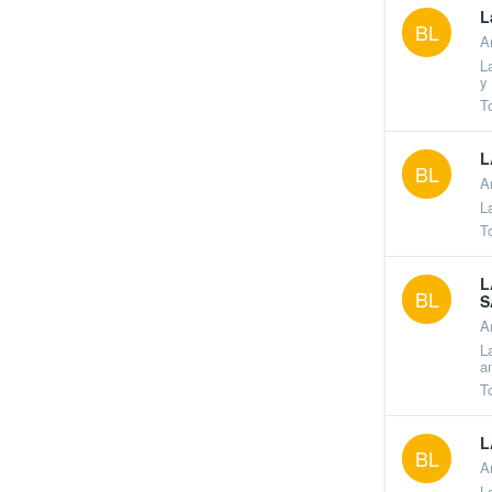
L
BL
A
L
y 
T
L
BL
A
L
T
L
BL
S
A
L
a
T
L
BL
A
L