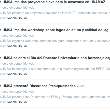
a UMSA impulsa proyectos clave para la Amazonía en UNAMAZ
rtículo de contenido web
a UMSA presentó un proyecto innovador en UNAMAZ, promoviendo ciencia, sa
opic:
Noticia UMSA
a UMSA impulsa workshop sobre lagos de altura y calidad del ag
rtículo de contenido web
a UMSA organiza workshop internacional para fortalecer el estudio y conservac
opic:
Noticia UMSA
a UMSA celebra el Día del Docente Universitario con homenaje es
rtículo de contenido web
a UMSA homenajeó a sus docentes en un almuerzo organizado por FEDSIDUM
opic:
Noticia UMSA
a UMSA presentó Directrices Presupuestarias 2026
rtículo de contenido web
a UMSA presentó las Directrices de POA y Presupuesto 2026, priorizando inves
opic:
Noticia UMSA