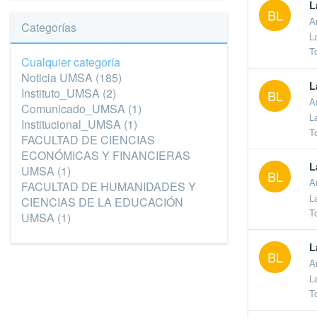
L
BL
A
Categorías
L
T
Cualquier categoría
Noticia UMSA
(185)
L
Instituto_UMSA
(2)
BL
A
Comunicado_UMSA
(1)
L
Institucional_UMSA
(1)
T
FACULTAD DE CIENCIAS
ECONÓMICAS Y FINANCIERAS
L
UMSA
(1)
BL
A
FACULTAD DE HUMANIDADES Y
L
CIENCIAS DE LA EDUCACIÓN
T
UMSA
(1)
L
BL
A
L
T