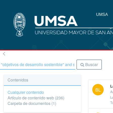
UMSA
Buscar
Contenidos
L
BL
Cualquier contenido
A
L
Artículo de contenido web
(236)
T
Carpeta de documentos
(1)