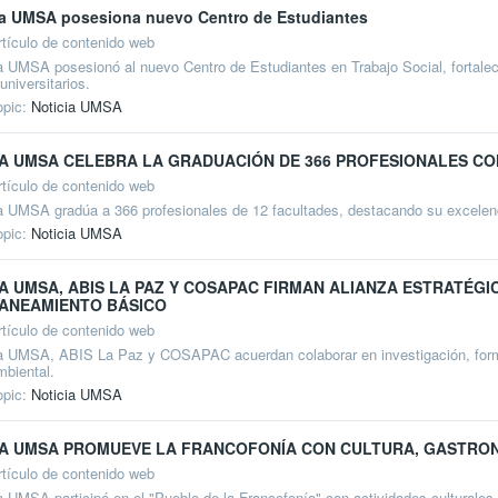
a UMSA posesiona nuevo Centro de Estudiantes
rtículo de contenido web
a UMSA posesionó al nuevo Centro de Estudiantes en Trabajo Social, fortaleci
universitarios.
opic:
Noticia UMSA
A UMSA CELEBRA LA GRADUACIÓN DE 366 PROFESIONALES CO
rtículo de contenido web
a UMSA gradúa a 366 profesionales de 12 facultades, destacando su excelenc
opic:
Noticia UMSA
A UMSA, ABIS LA PAZ Y COSAPAC FIRMAN ALIANZA ESTRATÉGI
ANEAMIENTO BÁSICO
rtículo de contenido web
a UMSA, ABIS La Paz y COSAPAC acuerdan colaborar en investigación, form
mbiental.
opic:
Noticia UMSA
A UMSA PROMUEVE LA FRANCOFONÍA CON CULTURA, GASTRO
rtículo de contenido web
a UMSA participó en el "Pueblo de la Francofonía" con actividades culturales,