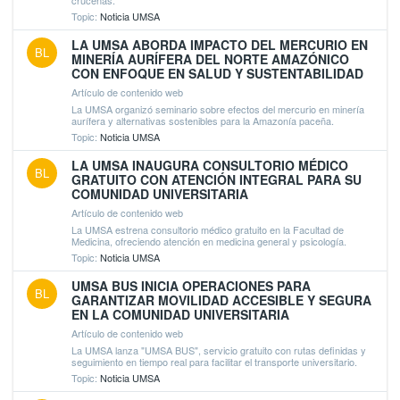
Topic:
Noticia UMSA
LA UMSA ABORDA IMPACTO DEL MERCURIO EN
BL
MINERÍA AURÍFERA DEL NORTE AMAZÓNICO
CON ENFOQUE EN SALUD Y SUSTENTABILIDAD
Artículo de contenido web
La UMSA organizó seminario sobre efectos del mercurio en minería
aurífera y alternativas sostenibles para la Amazonía paceña.
Topic:
Noticia UMSA
LA UMSA INAUGURA CONSULTORIO MÉDICO
BL
GRATUITO CON ATENCIÓN INTEGRAL PARA SU
COMUNIDAD UNIVERSITARIA
Artículo de contenido web
La UMSA estrena consultorio médico gratuito en la Facultad de
Medicina, ofreciendo atención en medicina general y psicología.
Topic:
Noticia UMSA
UMSA BUS INICIA OPERACIONES PARA
BL
GARANTIZAR MOVILIDAD ACCESIBLE Y SEGURA
EN LA COMUNIDAD UNIVERSITARIA
Artículo de contenido web
La UMSA lanza "UMSA BUS", servicio gratuito con rutas definidas y
seguimiento en tiempo real para facilitar el transporte universitario.
Topic:
Noticia UMSA