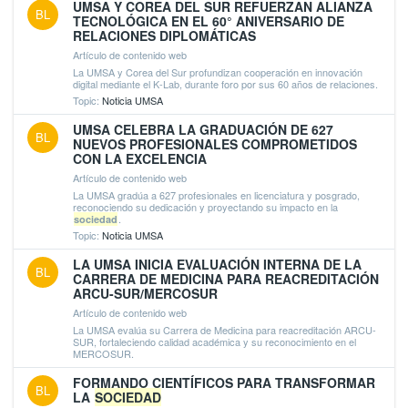
UMSA Y COREA DEL SUR REFUERZAN ALIANZA
BL
TECNOLÓGICA EN EL 60° ANIVERSARIO DE
RELACIONES DIPLOMÁTICAS
Artículo de contenido web
La UMSA y Corea del Sur profundizan cooperación en innovación
digital mediante el K-Lab, durante foro por sus 60 años de relaciones.
Topic:
Noticia UMSA
UMSA CELEBRA LA GRADUACIÓN DE 627
BL
NUEVOS PROFESIONALES COMPROMETIDOS
CON LA EXCELENCIA
Artículo de contenido web
La UMSA gradúa a 627 profesionales en licenciatura y posgrado,
reconociendo su dedicación y proyectando su impacto en la
.
sociedad
Topic:
Noticia UMSA
LA UMSA INICIA EVALUACIÓN INTERNA DE LA
BL
CARRERA DE MEDICINA PARA REACREDITACIÓN
ARCU-SUR/MERCOSUR
Artículo de contenido web
La UMSA evalúa su Carrera de Medicina para reacreditación ARCU-
SUR, fortaleciendo calidad académica y su reconocimiento en el
MERCOSUR.
FORMANDO CIENTÍFICOS PARA TRANSFORMAR
BL
LA
SOCIEDAD