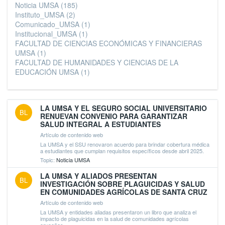
Noticia UMSA
(185)
Instituto_UMSA
(2)
Comunicado_UMSA
(1)
Institucional_UMSA
(1)
FACULTAD DE CIENCIAS ECONÓMICAS Y FINANCIERAS
UMSA
(1)
FACULTAD DE HUMANIDADES Y CIENCIAS DE LA
EDUCACIÓN UMSA
(1)
LA UMSA Y EL SEGURO SOCIAL UNIVERSITARIO
BL
RENUEVAN CONVENIO PARA GARANTIZAR
SALUD INTEGRAL A ESTUDIANTES
Artículo de contenido web
La UMSA y el SSU renovaron acuerdo para brindar cobertura médica
a estudiantes que cumplan requisitos específicos desde abril 2025.
Topic:
Noticia UMSA
LA UMSA Y ALIADOS PRESENTAN
BL
INVESTIGACIÓN SOBRE PLAGUICIDAS Y SALUD
EN COMUNIDADES AGRÍCOLAS DE SANTA CRUZ
Artículo de contenido web
La UMSA y entidades aliadas presentaron un libro que analiza el
impacto de plaguicidas en la salud de comunidades agrícolas
cruceñas.