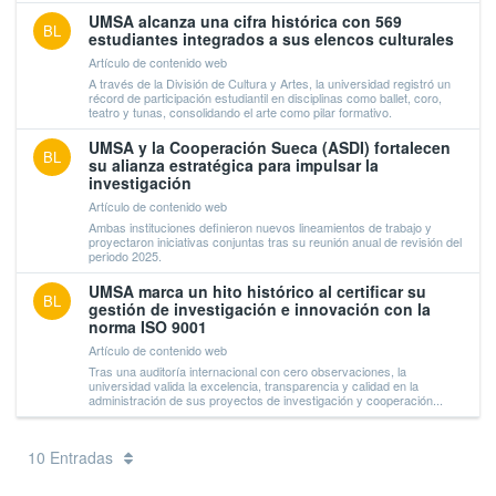
UMSA alcanza una cifra histórica con 569
BL
estudiantes integrados a sus elencos culturales
Artículo de contenido web
A través de la División de Cultura y Artes, la universidad registró un
récord de participación estudiantil en disciplinas como ballet, coro,
teatro y tunas, consolidando el arte como pilar formativo.
UMSA y la Cooperación Sueca (ASDI) fortalecen
BL
su alianza estratégica para impulsar la
investigación
Artículo de contenido web
Ambas instituciones definieron nuevos lineamientos de trabajo y
proyectaron iniciativas conjuntas tras su reunión anual de revisión del
periodo 2025.
UMSA marca un hito histórico al certificar su
BL
gestión de investigación e innovación con la
norma ISO 9001
Artículo de contenido web
Tras una auditoría internacional con cero observaciones, la
universidad valida la excelencia, transparencia y calidad en la
administración de sus proyectos de investigación y cooperación...
10 Entradas