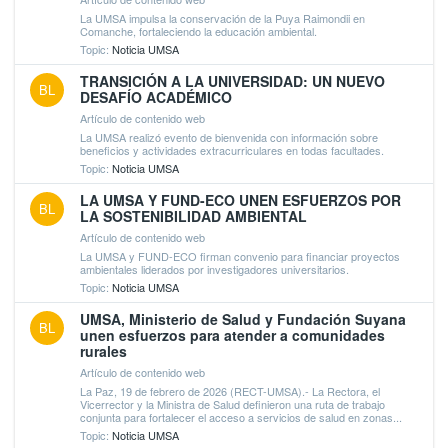
La UMSA impulsa la conservación de la Puya Raimondii en
Comanche, fortaleciendo la educación ambiental.
Topic:
Noticia UMSA
TRANSICIÓN A LA UNIVERSIDAD: UN NUEVO
BL
DESAFÍO ACADÉMICO
Artículo de contenido web
La UMSA realizó evento de bienvenida con información sobre
beneficios y actividades extracurriculares en todas facultades.
Topic:
Noticia UMSA
LA UMSA Y FUND-ECO UNEN ESFUERZOS POR
BL
LA SOSTENIBILIDAD AMBIENTAL
Artículo de contenido web
La UMSA y FUND-ECO firman convenio para financiar proyectos
ambientales liderados por investigadores universitarios.
Topic:
Noticia UMSA
UMSA, Ministerio de Salud y Fundación Suyana
BL
unen esfuerzos para atender a comunidades
rurales
Artículo de contenido web
La Paz, 19 de febrero de 2026 (RECT-UMSA).- La Rectora, el
Vicerrector y la Ministra de Salud definieron una ruta de trabajo
conjunta para fortalecer el acceso a servicios de salud en zonas...
Topic:
Noticia UMSA