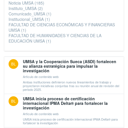
Noticia UMSA
(185)
Instituto_UMSA
(2)
Comunicado_UMSA
(1)
Institucional_UMSA
(1)
FACULTAD DE CIENCIAS ECONÓMICAS Y FINANCIERAS
UMSA
(1)
FACULTAD DE HUMANIDADES Y CIENCIAS DE LA
EDUCACIÓN UMSA
(1)
UMSA y la Cooperación Sueca (ASDI) fortalecen
BL
su alianza estratégica para impulsar la
investigación
Artículo de contenido web
Ambas instituciones definieron nuevos lineamientos de trabajo y
proyectaron iniciativas conjuntas tras su reunión anual de revisión del
periodo 2025.
UMSA inicia proceso de certificación
BL
internacional IPMA Delta® para fortalecer la
investigación
Artículo de contenido web
UMSA inicia proceso de certificación internacional IPMA Delta® para
fortalecer la investigación