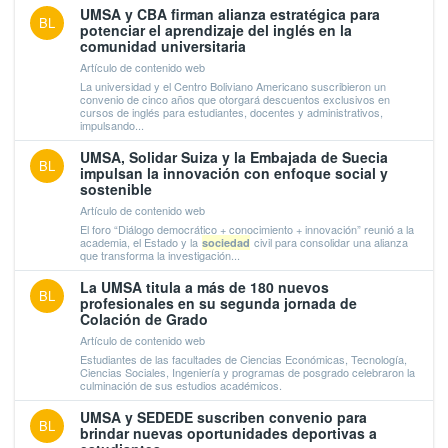
UMSA y CBA firman alianza estratégica para
BL
potenciar el aprendizaje del inglés en la
comunidad universitaria
Artículo de contenido web
La universidad y el Centro Boliviano Americano suscribieron un
convenio de cinco años que otorgará descuentos exclusivos en
cursos de inglés para estudiantes, docentes y administrativos,
impulsando...
UMSA, Solidar Suiza y la Embajada de Suecia
BL
impulsan la innovación con enfoque social y
sostenible
Artículo de contenido web
El foro “Diálogo democrático + conocimiento + innovación” reunió a la
academia, el Estado y la
civil para consolidar una alianza
sociedad
que transforma la investigación...
La UMSA titula a más de 180 nuevos
BL
profesionales en su segunda jornada de
Colación de Grado
Artículo de contenido web
Estudiantes de las facultades de Ciencias Económicas, Tecnología,
Ciencias Sociales, Ingeniería y programas de posgrado celebraron la
culminación de sus estudios académicos.
UMSA y SEDEDE suscriben convenio para
BL
brindar nuevas oportunidades deportivas a