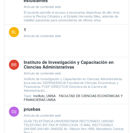
estudiantes
Artículo de contenido web
El acuerdo permite el acceso a escenarios deportivos de alto nivel,
como la Piscina Olímpica y el Estadio Hernando Siles, además de
habilitar pasantías para universitarios de últimos años.
1
BL
Artículo de contenido web
Instituto de Investigación y Capacitación en
BB
Ciencias Administrativas
Artículo de contenido web
Instituto de Investigación y Capacitación en Ciencias Administrativas
iicca.edu.bo/ DEPENDENCIA Facultad de Ciencias Económicas y
Financieras FCEF DIRECTOR Directora de la Carrera de
Administración...
Topic:
Instituto_UMSA
FACULTAD DE CIENCIAS ECONÓMICAS Y
FINANCIERAS UMSA
pruebas
D2
Artículo de contenido web
GUÍA TELEFÓNICA UNIVERSITARIA RECTORADO UNIDAD
TELEFONO INT FAX IP DIRECCION / E-MAIL RECTORADO
2441690 2441481 2440232 Av. Villazón Nro.1995, Monoblock Central,
Piso 1...