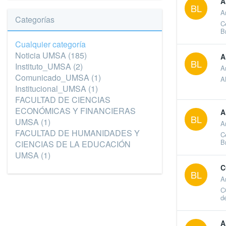
A
BL
A
Categorías
C
B
Cualquier categoría
Noticia UMSA
(185)
A
BL
Instituto_UMSA
(2)
A
Comunicado_UMSA
(1)
A
Institucional_UMSA
(1)
FACULTAD DE CIENCIAS
ECONÓMICAS Y FINANCIERAS
A
BL
UMSA
(1)
A
FACULTAD DE HUMANIDADES Y
C
B
CIENCIAS DE LA EDUCACIÓN
UMSA
(1)
C
BL
A
C
d
A