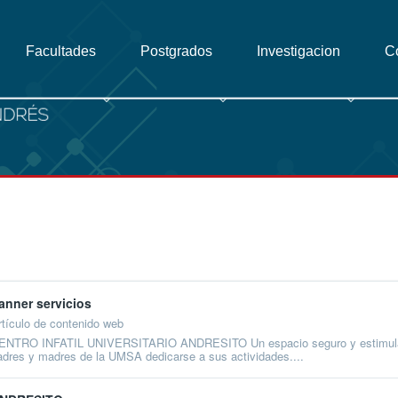
Facultades
Postgrados
Investigacion
C
anner servicios
rtículo de contenido web
ENTRO INFATIL UNIVERSITARIO ANDRESITO Un espacio seguro y estimulante p
adres y madres de la UMSA dedicarse a sus actividades....