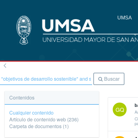
UMSA
Buscar
Contenidos
b
GQ
Cualquier contenido
A
C
Artículo de contenido web
(236)
p
Carpeta de documentos
(1)