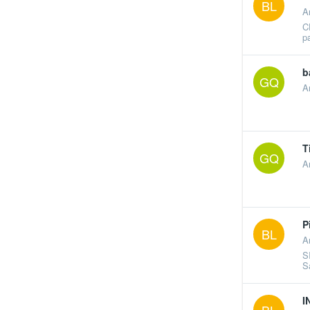
BL
A
C
p
b
GQ
A
T
GQ
A
P
BL
A
S
S
I