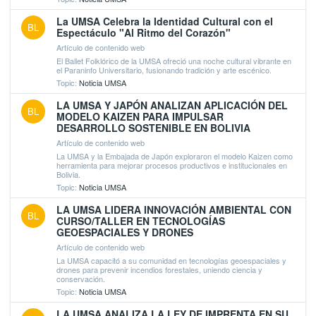
La UMSA Celebra la Identidad Cultural con el
BL
Espectáculo "Al Ritmo del Corazón"
Artículo de contenido web
El Ballet Folklórico de la UMSA ofreció una noche cultural vibrante en
el Paraninfo Universitario, fusionando tradición y arte escénico.
Topic:
Noticia UMSA
LA UMSA Y JAPÓN ANALIZAN APLICACIÓN DEL
BL
MODELO KAIZEN PARA IMPULSAR
DESARROLLO SOSTENIBLE EN BOLIVIA
Artículo de contenido web
La UMSA y la Embajada de Japón exploraron el modelo Kaizen como
herramienta para mejorar procesos productivos e institucionales en
Bolivia.
Topic:
Noticia UMSA
LA UMSA LIDERA INNOVACIÓN AMBIENTAL CON
BL
CURSO/TALLER EN TECNOLOGÍAS
GEOESPACIALES Y DRONES
Artículo de contenido web
La UMSA capacitó a su comunidad en tecnologías geoespaciales y
drones para prevenir incendios forestales, uniendo ciencia y
conservación.
Topic:
Noticia UMSA
LA UMSA ANALIZA LA LEY DE IMPRENTA EN SU