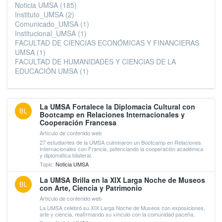
Noticia UMSA
(185)
Instituto_UMSA
(2)
Comunicado_UMSA
(1)
Institucional_UMSA
(1)
FACULTAD DE CIENCIAS ECONÓMICAS Y FINANCIERAS
UMSA
(1)
FACULTAD DE HUMANIDADES Y CIENCIAS DE LA
EDUCACIÓN UMSA
(1)
La UMSA Fortalece la Diplomacia Cultural con
BL
Bootcamp en Relaciones Internacionales y
Cooperación Francesa
Artículo de contenido web
27 estudiantes de la UMSA culminaron un Bootcamp en Relaciones
Internacionales con Francia, potenciando la cooperación académica
y diplomática bilateral.
Topic:
Noticia UMSA
La UMSA Brilla en la XIX Larga Noche de Museos
BL
con Arte, Ciencia y Patrimonio
Artículo de contenido web
La UMSA celebró su XIX Larga Noche de Museos con exposiciones,
arte y ciencia, reafirmando su vínculo con la comunidad paceña.