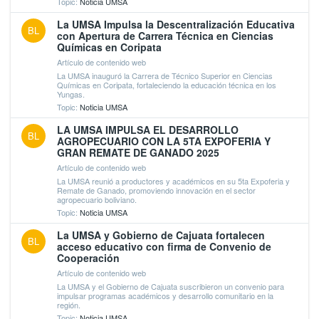
Topic:
Noticia UMSA
La UMSA Impulsa la Descentralización Educativa
BL
con Apertura de Carrera Técnica en Ciencias
Químicas en Coripata
Artículo de contenido web
La UMSA inauguró la Carrera de Técnico Superior en Ciencias
Químicas en Coripata, fortaleciendo la educación técnica en los
Yungas.
Topic:
Noticia UMSA
LA UMSA IMPULSA EL DESARROLLO
BL
AGROPECUARIO CON LA 5TA EXPOFERIA Y
GRAN REMATE DE GANADO 2025
Artículo de contenido web
La UMSA reunió a productores y académicos en su 5ta Expoferia y
Remate de Ganado, promoviendo innovación en el sector
agropecuario boliviano.
Topic:
Noticia UMSA
La UMSA y Gobierno de Cajuata fortalecen
BL
acceso educativo con firma de Convenio de
Cooperación
Artículo de contenido web
La UMSA y el Gobierno de Cajuata suscribieron un convenio para
impulsar programas académicos y desarrollo comunitario en la
región.
Topic:
Noticia UMSA