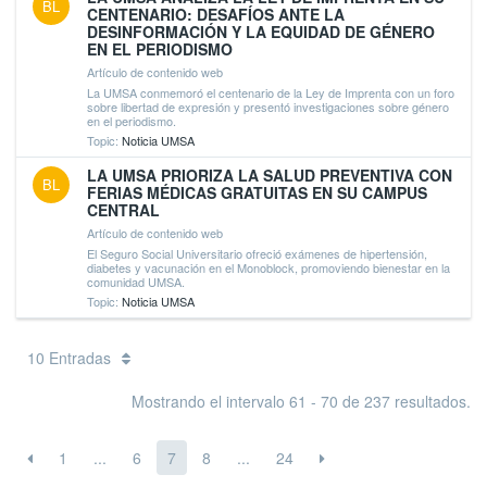
BL
CENTENARIO: DESAFÍOS ANTE LA
DESINFORMACIÓN Y LA EQUIDAD DE GÉNERO
EN EL PERIODISMO
Artículo de contenido web
La UMSA conmemoró el centenario de la Ley de Imprenta con un foro
sobre libertad de expresión y presentó investigaciones sobre género
en el periodismo.
Topic:
Noticia UMSA
LA UMSA PRIORIZA LA SALUD PREVENTIVA CON
BL
FERIAS MÉDICAS GRATUITAS EN SU CAMPUS
CENTRAL
Artículo de contenido web
El Seguro Social Universitario ofreció exámenes de hipertensión,
diabetes y vacunación en el Monoblock, promoviendo bienestar en la
comunidad UMSA.
Topic:
Noticia UMSA
10 Entradas
Mostrando el intervalo 61 - 70 de 237 resultados.
1
...
6
7
8
...
24