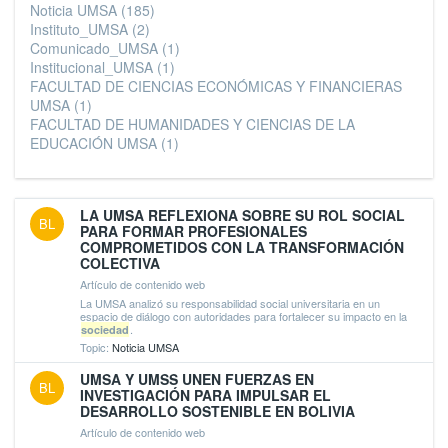
Noticia UMSA
(185)
Instituto_UMSA
(2)
Comunicado_UMSA
(1)
Institucional_UMSA
(1)
FACULTAD DE CIENCIAS ECONÓMICAS Y FINANCIERAS
UMSA
(1)
FACULTAD DE HUMANIDADES Y CIENCIAS DE LA
EDUCACIÓN UMSA
(1)
LA UMSA REFLEXIONA SOBRE SU ROL SOCIAL
BL
PARA FORMAR PROFESIONALES
COMPROMETIDOS CON LA TRANSFORMACIÓN
COLECTIVA
Artículo de contenido web
La UMSA analizó su responsabilidad social universitaria en un
espacio de diálogo con autoridades para fortalecer su impacto en la
.
sociedad
Topic:
Noticia UMSA
UMSA Y UMSS UNEN FUERZAS EN
BL
INVESTIGACIÓN PARA IMPULSAR EL
DESARROLLO SOSTENIBLE EN BOLIVIA
Artículo de contenido web