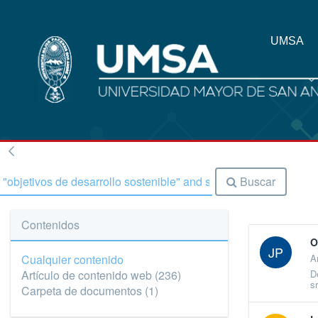
UMSA
Buscar
Contenidos
O
JP
Cualquier contenido
A
D
Artículo de contenido web
(236)
s
Carpeta de documentos
(1)