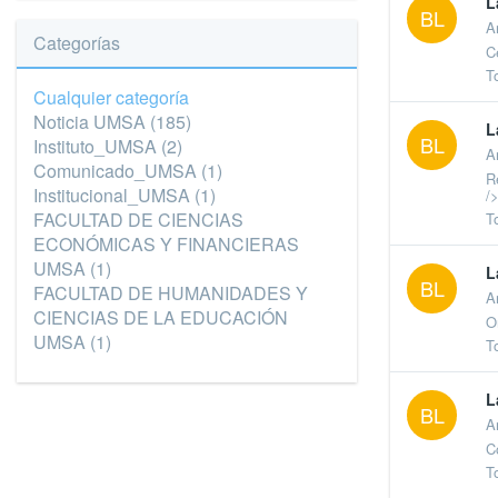
L
BL
A
Categorías
C
T
Cualquier categoría
Noticia UMSA
(185)
L
BL
Instituto_UMSA
(2)
A
Comunicado_UMSA
(1)
R
Institucional_UMSA
(1)
/
FACULTAD DE CIENCIAS
T
ECONÓMICAS Y FINANCIERAS
UMSA
(1)
L
BL
FACULTAD DE HUMANIDADES Y
A
CIENCIAS DE LA EDUCACIÓN
O
UMSA
(1)
T
L
BL
A
C
T