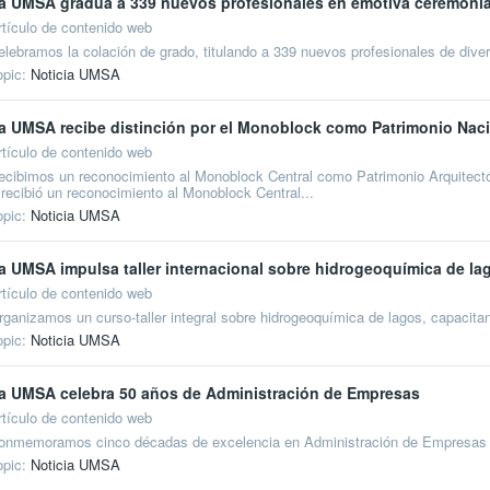
a UMSA gradúa a 339 nuevos profesionales en emotiva ceremoni
rtículo de contenido web
elebramos la colación de grado, titulando a 339 nuevos profesionales de dive
opic:
Noticia UMSA
a UMSA recibe distinción por el Monoblock como Patrimonio Nac
rtículo de contenido web
ecibimos un reconocimiento al Monoblock Central como Patrimonio Arquitectóni
>recibió un reconocimiento al Monoblock Central...
opic:
Noticia UMSA
a UMSA impulsa taller internacional sobre hidrogeoquímica de la
rtículo de contenido web
rganizamos un curso-taller integral sobre hidrogeoquímica de lagos, capacita
opic:
Noticia UMSA
a UMSA celebra 50 años de Administración de Empresas
rtículo de contenido web
onmemoramos cinco décadas de excelencia en Administración de Empresas y
opic:
Noticia UMSA