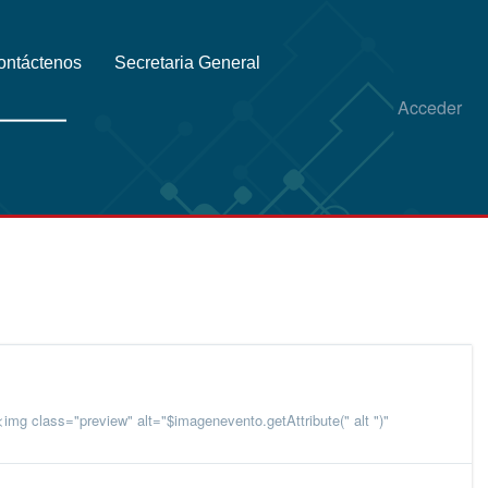
ontáctenos
Secretaria General
Acceder
mg class="preview" alt="$imagenevento.getAttribute(" alt ")"