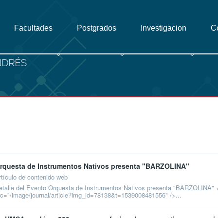
Facultades
Postgrados
Investigacion
C
rquesta de Instrumentos Nativos presenta "BARZOLINA"
rtículo de contenido web
etalle del Evento Orquesta de Instrumentos Nativos presenta "BARZOLINA" <i
rc="/image/journal/article?img_id=78138&t=1539008481556" />...