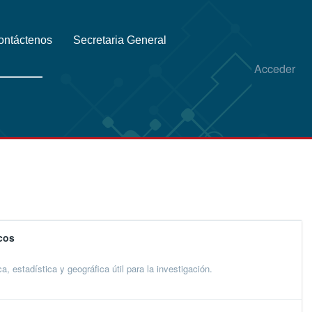
ontáctenos
Secretaria General
Acceder
cos
 estadística y geográfica útil para la investigación.