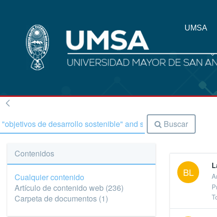
UMSA
Buscar
Contenidos
L
BL
Cualquier contenido
A
P
Artículo de contenido web
(236)
T
Carpeta de documentos
(1)