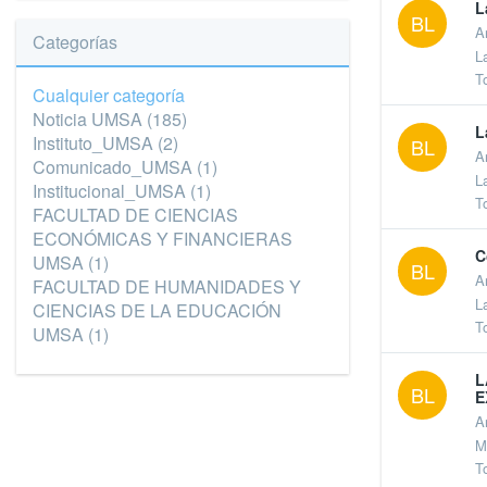
L
BL
A
Categorías
L
T
Cualquier categoría
Noticia UMSA
(185)
L
Instituto_UMSA
(2)
BL
A
Comunicado_UMSA
(1)
L
Institucional_UMSA
(1)
T
FACULTAD DE CIENCIAS
ECONÓMICAS Y FINANCIERAS
C
UMSA
(1)
BL
A
FACULTAD DE HUMANIDADES Y
L
CIENCIAS DE LA EDUCACIÓN
T
UMSA
(1)
L
BL
E
A
M
T