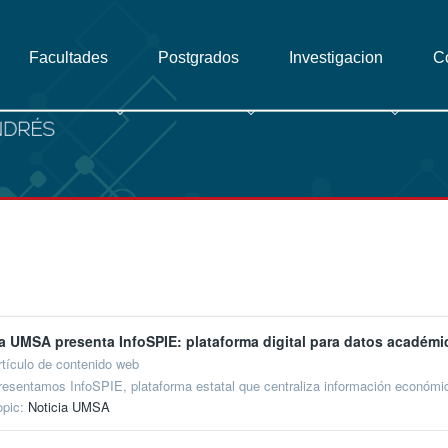
Facultades
Postgrados
Investigacion
C
a UMSA presenta InfoSPIE: plataforma digital para datos académi
rtículo de contenido web
resentamos InfoSPIE, plataforma estatal que centraliza información económica,
opic:
Noticia UMSA