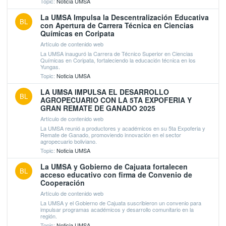
Topic:
Noticia UMSA
La UMSA Impulsa la Descentralización Educativa
BL
con Apertura de Carrera Técnica en Ciencias
Químicas en Coripata
Artículo de contenido web
La UMSA inauguró la Carrera de Técnico Superior en Ciencias
Químicas en Coripata, fortaleciendo la educación técnica en los
Yungas.
Topic:
Noticia UMSA
LA UMSA IMPULSA EL DESARROLLO
BL
AGROPECUARIO CON LA 5TA EXPOFERIA Y
GRAN REMATE DE GANADO 2025
Artículo de contenido web
La UMSA reunió a productores y académicos en su 5ta Expoferia y
Remate de Ganado, promoviendo innovación en el sector
agropecuario boliviano.
Topic:
Noticia UMSA
La UMSA y Gobierno de Cajuata fortalecen
BL
acceso educativo con firma de Convenio de
Cooperación
Artículo de contenido web
La UMSA y el Gobierno de Cajuata suscribieron un convenio para
impulsar programas académicos y desarrollo comunitario en la
región.
Topic:
Noticia UMSA