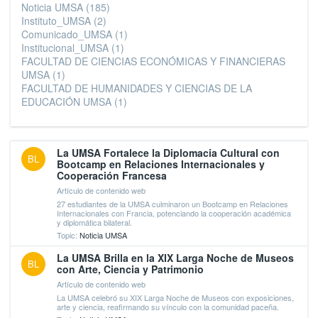
Noticia UMSA
(185)
Instituto_UMSA
(2)
Comunicado_UMSA
(1)
Institucional_UMSA
(1)
FACULTAD DE CIENCIAS ECONÓMICAS Y FINANCIERAS
UMSA
(1)
FACULTAD DE HUMANIDADES Y CIENCIAS DE LA
EDUCACIÓN UMSA
(1)
La UMSA Fortalece la Diplomacia Cultural con
BL
Bootcamp en Relaciones Internacionales y
Cooperación Francesa
Artículo de contenido web
27 estudiantes de la UMSA culminaron un Bootcamp en Relaciones
Internacionales con Francia, potenciando la cooperación académica
y diplomática bilateral.
Topic:
Noticia UMSA
La UMSA Brilla en la XIX Larga Noche de Museos
BL
con Arte, Ciencia y Patrimonio
Artículo de contenido web
La UMSA celebró su XIX Larga Noche de Museos con exposiciones,
arte y ciencia, reafirmando su vínculo con la comunidad paceña.