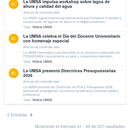
La UMSA impulsa workshop sobre lagos de
BL
altura y calidad del agua
Artículo de contenido web
La UMSA organiza workshop internacional para fortalecer el estudio y
conservación de lagunas de altura en el Altiplano boliviano.
Topic:
Noticia UMSA
La UMSA celebra el Día del Docente Universitario
BL
con homenaje especial
Artículo de contenido web
La UMSA homenajeó a sus docentes en un almuerzo organizado por
FEDSIDUMSA, reconociendo su labor y compromiso educativo.
Topic:
Noticia UMSA
La UMSA presentó Directrices Presupuestarias
BL
2026
Artículo de contenido web
La UMSA presentó las Directrices de POA y Presupuesto 2026,
priorizando investigación, excelencia académica e inversión pública
institucional.
Topic:
Noticia UMSA
5 Entradas
Mostrando el intervalo 91 - 95 de 237 resultados.