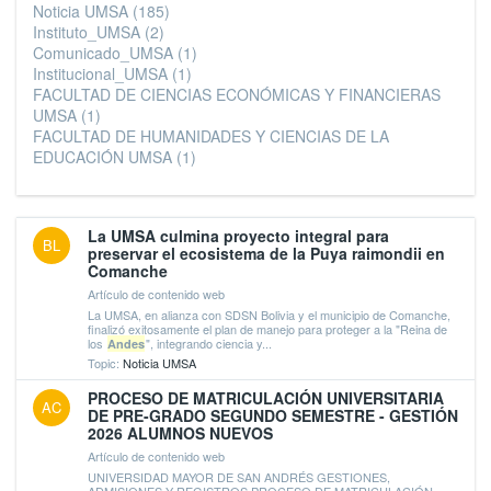
Noticia UMSA
(185)
Instituto_UMSA
(2)
Comunicado_UMSA
(1)
Institucional_UMSA
(1)
FACULTAD DE CIENCIAS ECONÓMICAS Y FINANCIERAS
UMSA
(1)
FACULTAD DE HUMANIDADES Y CIENCIAS DE LA
EDUCACIÓN UMSA
(1)
La UMSA culmina proyecto integral para
BL
preservar el ecosistema de la Puya raimondii en
Comanche
Artículo de contenido web
La UMSA, en alianza con SDSN Bolivia y el municipio de Comanche,
finalizó exitosamente el plan de manejo para proteger a la "Reina de
los
", integrando ciencia y...
Andes
Topic:
Noticia UMSA
PROCESO DE MATRICULACIÓN UNIVERSITARIA
AC
DE PRE-GRADO SEGUNDO SEMESTRE - GESTIÓN
2026 ALUMNOS NUEVOS
Artículo de contenido web
UNIVERSIDAD MAYOR DE SAN ANDRÉS GESTIONES,
ADMISIONES Y REGISTROS PROCESO DE MATRICULACIÓN