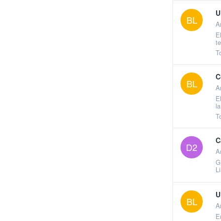
U
BL
A
E
t
T
C
BL
A
E
l
T
C
D2
A
G
L
U
BL
A
E