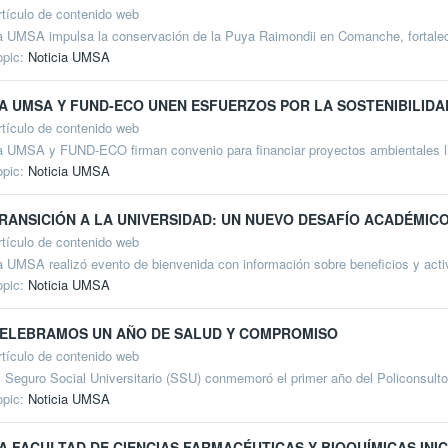
rtículo de contenido web
a UMSA impulsa la conservación de la Puya Raimondii en Comanche, fortalec
opic:
Noticia UMSA
A UMSA Y FUND-ECO UNEN ESFUERZOS POR LA SOSTENIBILIDA
rtículo de contenido web
a UMSA y FUND-ECO firman convenio para financiar proyectos ambientales lid
opic:
Noticia UMSA
RANSICIÓN A LA UNIVERSIDAD: UN NUEVO DESAFÍO ACADÉMIC
rtículo de contenido web
a UMSA realizó evento de bienvenida con información sobre beneficios y activ
opic:
Noticia UMSA
ELEBRAMOS UN AÑO DE SALUD Y COMPROMISO
rtículo de contenido web
l Seguro Social Universitario (SSU) conmemoró el primer año del Policonsultori
opic:
Noticia UMSA
A FACULTAD DE CIENCIAS FARMACÉUTICAS Y BIOQUÍMICAS INI