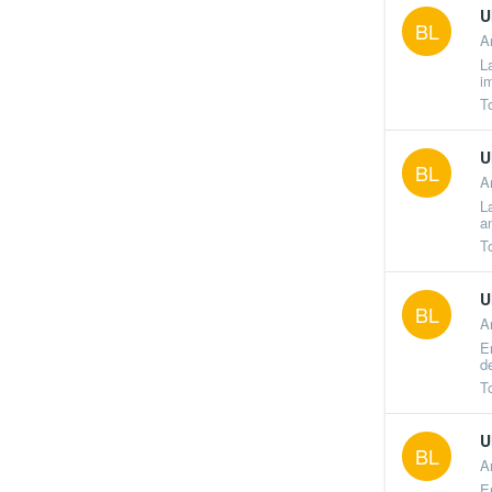
U
BL
A
L
i
T
U
BL
A
L
an
T
U
BL
A
E
d
T
U
BL
A
E