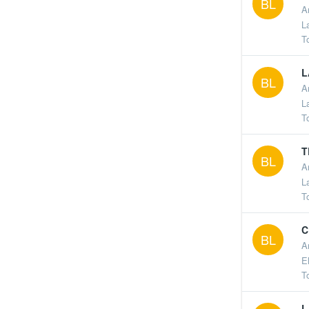
BL
A
L
T
L
BL
A
L
T
T
BL
A
L
T
C
BL
A
E
T
L