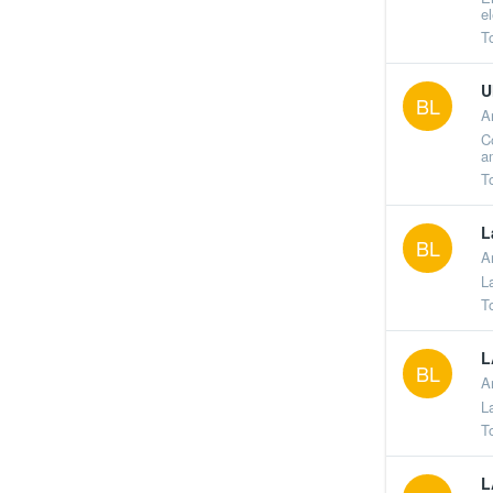
e
T
U
BL
A
C
a
T
L
BL
A
L
T
L
BL
A
L
T
L