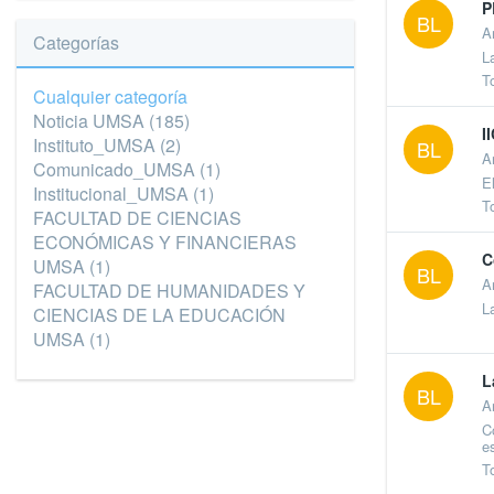
P
BL
A
Categorías
L
T
Cualquier categoría
Noticia UMSA
(185)
I
Instituto_UMSA
(2)
BL
A
Comunicado_UMSA
(1)
E
Institucional_UMSA
(1)
T
FACULTAD DE CIENCIAS
ECONÓMICAS Y FINANCIERAS
C
UMSA
(1)
BL
A
FACULTAD DE HUMANIDADES Y
L
CIENCIAS DE LA EDUCACIÓN
UMSA
(1)
L
BL
A
C
e
T