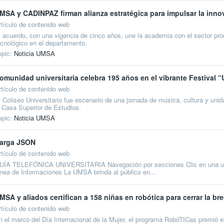
MSA y CADINPAZ firman alianza estratégica para impulsar la innov
rtículo de contenido web
l acuerdo, con una vigencia de cinco años, une la academia con el sector prod
ecnológico en el departamento.
opic:
Noticia UMSA
omunidad universitaria celebra 195 años en el vibrante Festiva
rtículo de contenido web
l Coliseo Universitario fue escenario de una jornada de música, cultura y unid
a Casa Superior de Estudios.
opic:
Noticia UMSA
arga JSON
rtículo de contenido web
UÍA TELEFÓNICA UNIVERSITARIA Navegación por secciones Clic en una unidad
inea de Informaciones La UMSA brinda al público en...
MSA y aliados certifican a 158 niñas en robótica para cerrar la b
rtículo de contenido web
n el marco del Día Internacional de la Mujer, el programa RobóTICas premió e