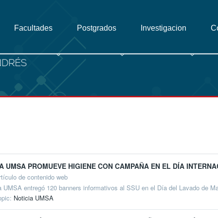
Facultades
Postgrados
Investigacion
C
A UMSA PROMUEVE HIGIENE CON CAMPAÑA EN EL DÍA INTERN
rtículo de contenido web
a UMSA entregó 120 banners informativos al SSU en el Día del Lavado de Man
opic:
Noticia UMSA