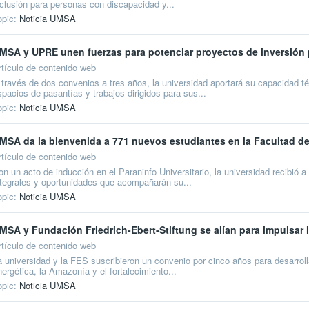
nclusión para personas con discapacidad y...
opic:
Noticia UMSA
MSA y UPRE unen fuerzas para potenciar proyectos de inversión 
rtículo de contenido web
 través de dos convenios a tres años, la universidad aportará su capacidad té
spacios de pasantías y trabajos dirigidos para sus...
opic:
Noticia UMSA
MSA da la bienvenida a 771 nuevos estudiantes en la Facultad 
rtículo de contenido web
on un acto de inducción en el Paraninfo Universitario, la universidad recibió 
ntegrales y oportunidades que acompañarán su...
opic:
Noticia UMSA
MSA y Fundación Friedrich-Ebert-Stiftung se alían para impulsar l
rtículo de contenido web
a universidad y la FES suscribieron un convenio por cinco años para desarroll
nergética, la Amazonía y el fortalecimiento...
opic:
Noticia UMSA