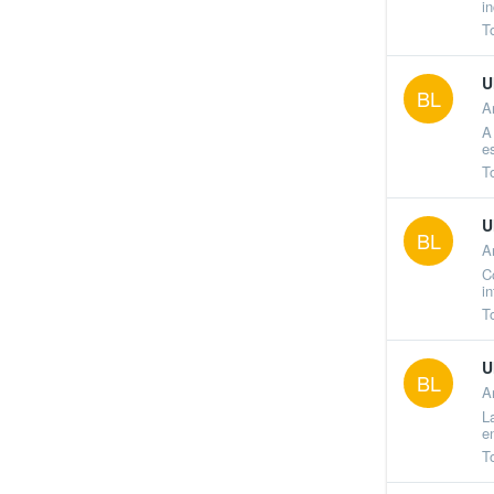
i
T
U
BL
A
A
e
T
U
BL
A
C
i
T
U
BL
A
L
e
T