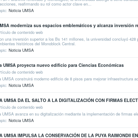
lecciones, reafirmando su rol como actor clave en...
opic:
Noticia UMSA
MSA moderniza sus espacios emblemáticos y alcanza inversión r
rtículo de contenido web
on una inversión superior a los Bs 141 millones, la universidad concluyó 428
mbientes históricos del Monoblock Central.
opic:
Noticia UMSA
a UMSA proyecta nuevo edificio para Ciencias Económicas
rtículo de contenido web
a UMSA construirá moderno edificio de 8 pisos para mejorar infraestructura 
opic:
Noticia UMSA
A UMSA DA EL SALTO A LA DIGITALIZACIÓN CON FIRMAS ELEC
rtículo de contenido web
a UMSA avanza en su digitalización mediante la implementación de firmas ele
opic:
Noticia UMSA
A UMSA IMPULSA LA CONSERVACIÓN DE LA PUYA RAIMONDII 