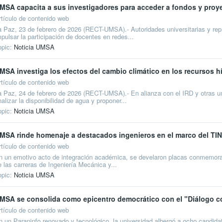
MSA capacita a sus investigadores para acceder a fondos y proy
rtículo de contenido web
a Paz, 23 de febrero de 2026 (RECT-UMSA).- Autoridades universitarias y repr
mpulsar la participación de docentes en redes...
opic:
Noticia UMSA
MSA investiga los efectos del cambio climático en los recursos 
rtículo de contenido web
a Paz, 24 de febrero de 2026 (RECT-UMSA).- En alianza con el IRD y otras un
alizar la disponibilidad de agua y proponer...
opic:
Noticia UMSA
MSA rinde homenaje a destacados ingenieros en el marco del T
rtículo de contenido web
n un emotivo acto de integración académica, se develaron placas conmemorati
e las carreras de Ingeniería Mecánica y...
opic:
Noticia UMSA
MSA se consolida como epicentro democrático con el "Diálogo c
rtículo de contenido web
n un Paraninfo renovado y tecnológico, la universidad albergó a ocho candida