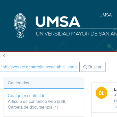
UMSA
Buscar
Contenidos
L
BL
Cualquier contenido
A
L
Artículo de contenido web
(236)
T
Carpeta de documentos
(1)