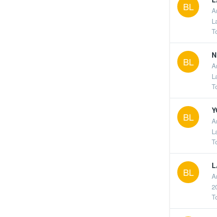
BL
A
L
T
N
BL
A
L
T
Y
BL
A
L
T
L
BL
A
2
T