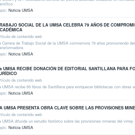
entífico.
opic:
Noticia UMSA
RABAJO SOCIAL DE LA UMSA CELEBRA 79 AÑOS DE COMPROM
CADÉMICA
rtículo de contenido web
a Carrera de Trabajo Social de la UMSA conmemora 79 años promoviendo dere
ransformadora.
opic:
Noticia UMSA
a UMSA RECIBE DONACIÓN DE EDITORIAL SANTILLANA PARA F
URÍDICO
rtículo de contenido web
a UMSA recibe 65 libros de Santillana para enriquecer bibliotecas con obras
opic:
Noticia UMSA
A UMSA PRESENTA OBRA CLAVE SOBRE LAS PROVISIONES MINE
rtículo de contenido web
a UMSA difunde un estudio histórico sobre las provisiones mineras del virrey T
opic:
Noticia UMSA