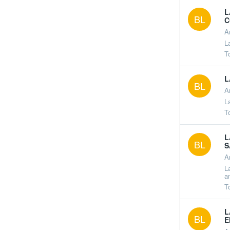
L
BL
C
A
L
T
L
BL
A
L
T
L
BL
S
A
L
a
T
L
BL
E