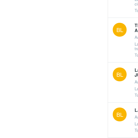
ci
T
T
BL
A
A
L
t
T
L
BL
J
A
L
T
L
BL
A
L
T