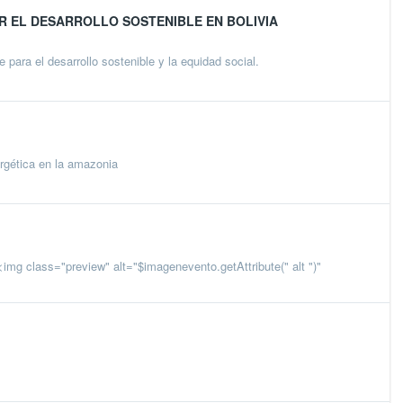
R EL DESARROLLO SOSTENIBLE EN BOLIVIA
ara el desarrollo sostenible y la equidad social.
ergética en la amazonia
mg class="preview" alt="$imagenevento.getAttribute(" alt ")"