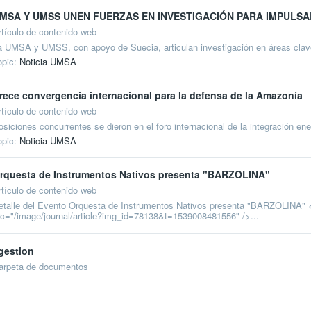
MSA Y UMSS UNEN FUERZAS EN INVESTIGACIÓN PARA IMPULSA
rtículo de contenido web
a UMSA y UMSS, con apoyo de Suecia, articulan investigación en áreas clave p
opic:
Noticia UMSA
rece convergencia internacional para la defensa de la Amazonía
rtículo de contenido web
osiciones concurrentes se dieron en el foro internacional de la integración en
opic:
Noticia UMSA
rquesta de Instrumentos Nativos presenta "BARZOLINA"
rtículo de contenido web
etalle del Evento Orquesta de Instrumentos Nativos presenta "BARZOLINA" <i
rc="/image/journal/article?img_id=78138&t=1539008481556" />...
gestion
arpeta de documentos