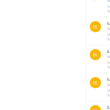
A
L
T
L
BL
A
L
T
L
BL
A
L
T
L
BL
A
L
T
L