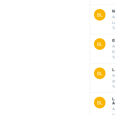
N
BL
A
L
T
E
BL
A
E
T
L
BL
A
2
T
L
BL
A
A
L