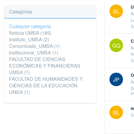
U
BL
Categorías
A
L
Cualquier categoría
T
Noticia UMSA
(185)
Instituto_UMSA
(2)
C
GQ
Comunicado_UMSA
(1)
A
Institucional_UMSA
(1)
P
FACULTAD DE CIENCIAS
T
ECONÓMICAS Y FINANCIERAS
UMSA
(1)
O
FACULTAD DE HUMANIDADES Y
JP
A
CIENCIAS DE LA EDUCACIÓN
D
UMSA
(1)
s
a
BL
C