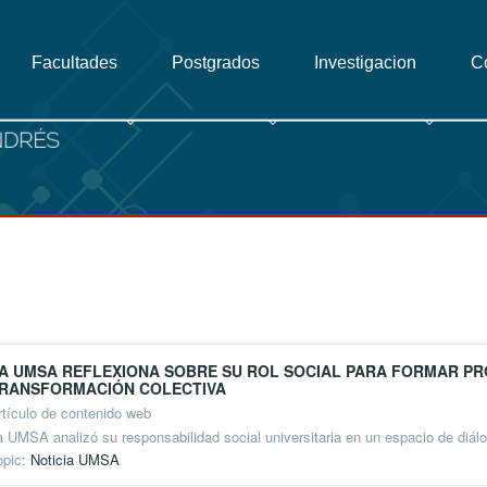
Facultades
Postgrados
Investigacion
C
A UMSA REFLEXIONA SOBRE SU ROL SOCIAL PARA FORMAR P
RANSFORMACIÓN COLECTIVA
rtículo de contenido web
a UMSA analizó su responsabilidad social universitaria en un espacio de diál
opic:
Noticia UMSA