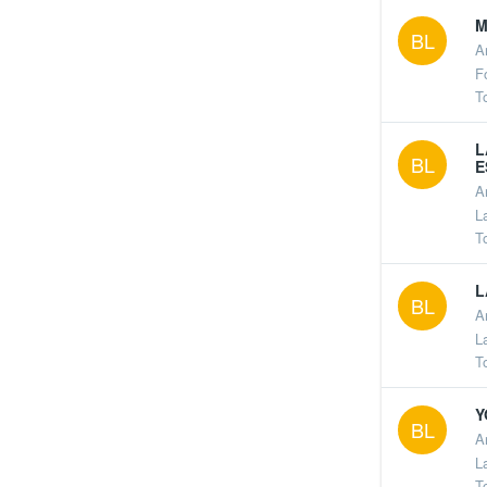
M
BL
A
F
T
L
BL
E
A
L
T
L
BL
A
L
T
Y
BL
A
L
T