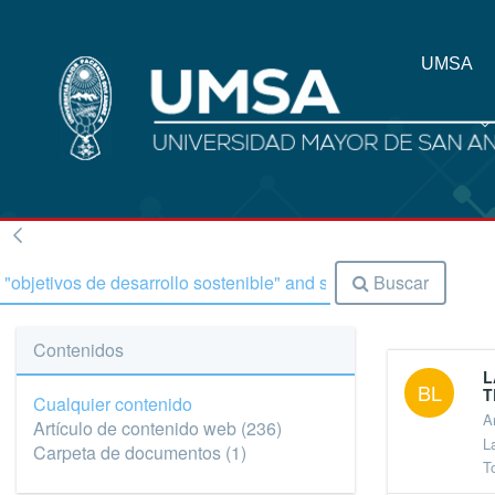
UMSA
Buscar
Contenidos
L
BL
T
Cualquier contenido
A
Artículo de contenido web
(236)
L
Carpeta de documentos
(1)
T