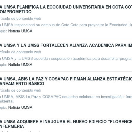
A UMSA PLANIFICA LA ECOCIUDAD UNIVERSITARIA EN COTA C
OMPROMETIDO
rtículo de contenido web
a UMSA inspeccionó su campus de Cota Cota para proyectar la Ecociudad Univer
opic:
Noticia UMSA
A UMSA Y LA UMSS FORTALECEN ALIANZA ACADÉMICA PARA I
rtículo de contenido web
a UMSA y la UMSS acuerdan cooperación académica para desarrollar programas
opic:
Noticia UMSA
A UMSA, ABIS LA PAZ Y COSAPAC FIRMAN ALIANZA ESTRATÉGI
ANEAMIENTO BÁSICO
rtículo de contenido web
a UMSA, ABIS La Paz y COSAPAC acuerdan colaborar en investigación, form
mbiental.
opic:
Noticia UMSA
A UMSA ADQUIERE E INAUGURA EL NUEVO EDIFICIO "FLORENC
NFERMERÍA