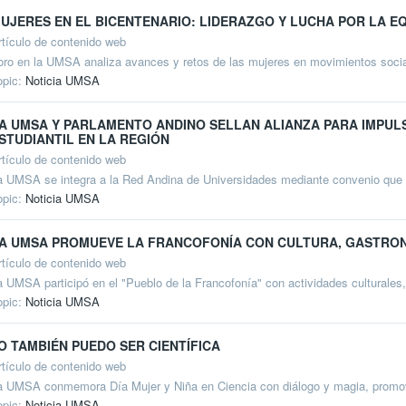
UJERES EN EL BICENTENARIO: LIDERAZGO Y LUCHA POR LA E
rtículo de contenido web
oro en la UMSA analiza avances y retos de las mujeres en movimientos social
opic:
Noticia UMSA
A UMSA Y PARLAMENTO ANDINO SELLAN ALIANZA PARA IMPUL
STUDIANTIL EN LA REGIÓN
rtículo de contenido web
a UMSA se integra a la Red Andina de Universidades mediante convenio que pr
opic:
Noticia UMSA
A UMSA PROMUEVE LA FRANCOFONÍA CON CULTURA, GASTRO
rtículo de contenido web
a UMSA participó en el "Pueblo de la Francofonía" con actividades culturales,
opic:
Noticia UMSA
O TAMBIÉN PUEDO SER CIENTÍFICA
rtículo de contenido web
a UMSA conmemora Día Mujer y Niña en Ciencia con diálogo y magia, promovi
opic:
Noticia UMSA