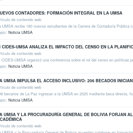
UEVOS CONTADORES: FORMACIÓN INTEGRAL EN LA UMSA
rtículo de contenido web
a UMSA recibe 180 nuevos estudiantes de la Carrera de Contaduría Pública co
opic:
Noticia UMSA
l CIDES-UMSA ANALIZA EL IMPACTO DEL CENSO EN LA PLANIF
rtículo de contenido web
l CIDES-UMSA organizó una conferencia sobre el rol del censo en políticas púb
opic:
Noticia UMSA
A UMSA IMPULSA EL ACCESO INCLUSIVO: 206 BECADOS INICIA
rtículo de contenido web
06 becarios de La Paz ingresan a la UMSA en 2025 mediante beca directa, fo
opic:
Noticia UMSA
A UMSA Y LA PROCURADURÍA GENERAL DE BOLIVIA FORJAN AL
CADÉMICA
rtículo de contenido web
a UMSA y la Procuraduría General de Bolivia acuerdan colaborar en formación 