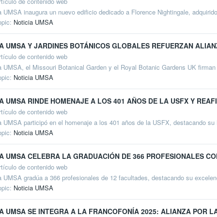
rtículo de contenido web
a UMSA inaugura un nuevo edificio dedicado a Florence Nightingale, adquirido 
opic:
Noticia UMSA
A UMSA Y JARDINES BOTÁNICOS GLOBALES REFUERZAN ALIAN
rtículo de contenido web
a UMSA, el Missouri Botanical Garden y el Royal Botanic Gardens UK firman c
opic:
Noticia UMSA
A UMSA RINDE HOMENAJE A LOS 401 AÑOS DE LA USFX Y REAF
rtículo de contenido web
a UMSA participó en el homenaje a los 401 años de la USFX, destacando su leg
opic:
Noticia UMSA
A UMSA CELEBRA LA GRADUACIÓN DE 366 PROFESIONALES CO
rtículo de contenido web
a UMSA gradúa a 366 profesionales de 12 facultades, destacando su excelenc
opic:
Noticia UMSA
A UMSA SE INTEGRA A LA FRANCOFONÍA 2025: ALIANZA POR 