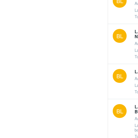
BL
A
L
T
L
BL
N
A
L
T
L
BL
A
L
T
L
BL
B
A
L
bo
T