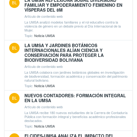
LA UMSA REFLEXIONA SOBRE DIVERSIDAD
BL
FAMILIAR Y EMPODERAMIENTO FEMENINO EN
VÍSPERAS DEL 8M
Artículo de contenido web
La UMSA analizó modelos familiares y el rol educativo contra la
violencia de género en un debate previo al Día Internacional de la
Mujer.
Topic:
Noticia UMSA
LA UMSA Y JARDINES BOTÁNICOS
BL
INTERNACIONALES ALÍAN CIENCIA Y
CONSERVACIÓN PARA PROTEGER LA
BIODIVERSIDAD BOLIVIANA
Artículo de contenido web
La UMSA colabora con jardines botánicos globales en investigación
de biodiversidad, formación académica y conservación del patrimonio
natural boliviano.
Topic:
Noticia UMSA
NUEVOS CONTADORES: FORMACIÓN INTEGRAL
BL
EN LA UMSA
Artículo de contenido web
La UMSA recibe 180 nuevos estudiantes de la Carrera de Contaduría
Pública con formación integral y beneficios académico-profesionales
destacados.
Topic:
Noticia UMSA
El CIDES-UMSA ANALIZA EL IMPACTO DEL