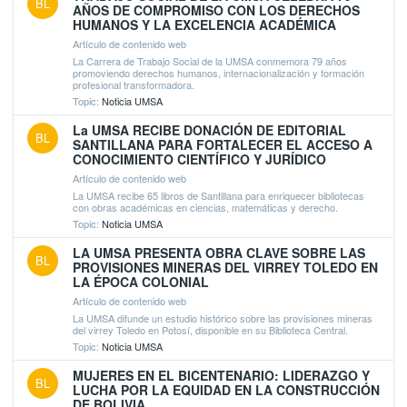
BL
AÑOS DE COMPROMISO CON LOS DERECHOS
HUMANOS Y LA EXCELENCIA ACADÉMICA
Artículo de contenido web
La Carrera de Trabajo Social de la UMSA conmemora 79 años
promoviendo derechos humanos, internacionalización y formación
profesional transformadora.
Topic:
Noticia UMSA
La UMSA RECIBE DONACIÓN DE EDITORIAL
BL
SANTILLANA PARA FORTALECER EL ACCESO A
CONOCIMIENTO CIENTÍFICO Y JURÍDICO
Artículo de contenido web
La UMSA recibe 65 libros de Santillana para enriquecer bibliotecas
con obras académicas en ciencias, matemáticas y derecho.
Topic:
Noticia UMSA
LA UMSA PRESENTA OBRA CLAVE SOBRE LAS
BL
PROVISIONES MINERAS DEL VIRREY TOLEDO EN
LA ÉPOCA COLONIAL
Artículo de contenido web
La UMSA difunde un estudio histórico sobre las provisiones mineras
del virrey Toledo en Potosí, disponible en su Biblioteca Central.
Topic:
Noticia UMSA
MUJERES EN EL BICENTENARIO: LIDERAZGO Y
BL
LUCHA POR LA EQUIDAD EN LA CONSTRUCCIÓN
DE BOLIVIA