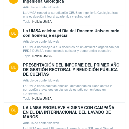
Ingeniería Geológica
Artículo de contenido web
La UMSA renovó la acreditación CEUB en Ingeniería Geológica tras
una evaluación integral académica y estructural.
Topic:
Noticia UMSA
La UMSA celebra el Día del Docente Universitario
BL
con homenaje especial
Artículo de contenido web
La UMSA homenajeó a sus docentes en un almuerzo organizado por
FEDSIDUMSA, reconociendo su labor y compromiso educativo.
Topic:
Noticia UMSA
PRESENTACIÓN DEL INFORME DEL PRIMER AÑO
BL
DE GESTIÓN RECTORAL Y RENDICIÓN PÚBLICA
DE CUENTAS
Artículo de contenido web
La UMSA rindió cuentas anuales, destacando su lucha contra la
corrupción y avances en planes de estudio con enfoque en
competencias.
Topic:
Noticia UMSA
LA UMSA PROMUEVE HIGIENE CON CAMPAÑA
BL
EN EL DÍA INTERNACIONAL DEL LAVADO DE
MANOS
Artículo de contenido web
La UMSA entregó 120 banners informativos al SSU en el Día del