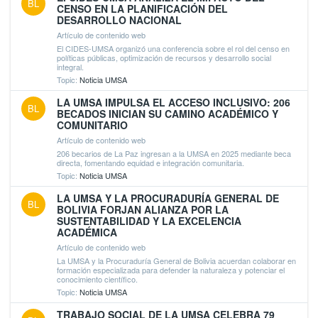
BL
CENSO EN LA PLANIFICACIÓN DEL
DESARROLLO NACIONAL
Artículo de contenido web
El CIDES-UMSA organizó una conferencia sobre el rol del censo en
políticas públicas, optimización de recursos y desarrollo social
integral.
Topic:
Noticia UMSA
LA UMSA IMPULSA EL ACCESO INCLUSIVO: 206
BL
BECADOS INICIAN SU CAMINO ACADÉMICO Y
COMUNITARIO
Artículo de contenido web
206 becarios de La Paz ingresan a la UMSA en 2025 mediante beca
directa, fomentando equidad e integración comunitaria.
Topic:
Noticia UMSA
LA UMSA Y LA PROCURADURÍA GENERAL DE
BL
BOLIVIA FORJAN ALIANZA POR LA
SUSTENTABILIDAD Y LA EXCELENCIA
ACADÉMICA
Artículo de contenido web
La UMSA y la Procuraduría General de Bolivia acuerdan colaborar en
formación especializada para defender la naturaleza y potenciar el
conocimiento científico.
Topic:
Noticia UMSA
TRABAJO SOCIAL DE LA UMSA CELEBRA 79