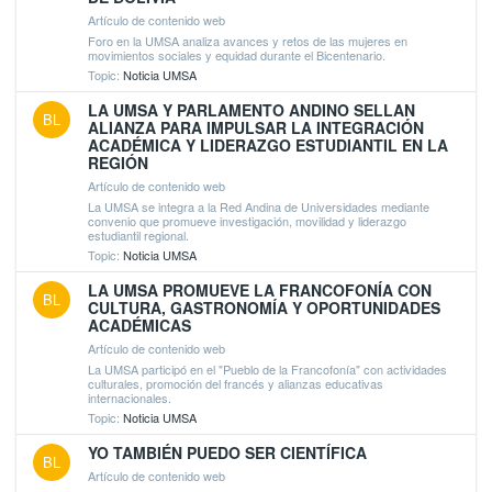
Artículo de contenido web
Foro en la UMSA analiza avances y retos de las mujeres en
movimientos sociales y equidad durante el Bicentenario.
Topic:
Noticia UMSA
LA UMSA Y PARLAMENTO ANDINO SELLAN
BL
ALIANZA PARA IMPULSAR LA INTEGRACIÓN
ACADÉMICA Y LIDERAZGO ESTUDIANTIL EN LA
REGIÓN
Artículo de contenido web
La UMSA se integra a la Red Andina de Universidades mediante
convenio que promueve investigación, movilidad y liderazgo
estudiantil regional.
Topic:
Noticia UMSA
LA UMSA PROMUEVE LA FRANCOFONÍA CON
BL
CULTURA, GASTRONOMÍA Y OPORTUNIDADES
ACADÉMICAS
Artículo de contenido web
La UMSA participó en el "Pueblo de la Francofonía" con actividades
culturales, promoción del francés y alianzas educativas
internacionales.
Topic:
Noticia UMSA
YO TAMBIÉN PUEDO SER CIENTÍFICA
BL
Artículo de contenido web