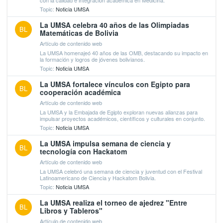
Topic:
Noticia UMSA
La UMSA celebra 40 años de las Olimpiadas
BL
Matemáticas de Bolivia
Artículo de contenido web
La UMSA homenajeó 40 años de las OMB, destacando su impacto en
la formación y logros de jóvenes bolivianos.
Topic:
Noticia UMSA
La UMSA fortalece vínculos con Egipto para
BL
cooperación académica
Artículo de contenido web
La UMSA y la Embajada de Egipto exploran nuevas alianzas para
impulsar proyectos académicos, científicos y culturales en conjunto.
Topic:
Noticia UMSA
La UMSA impulsa semana de ciencia y
BL
tecnología con Hackatom
Artículo de contenido web
La UMSA celebró una semana de ciencia y juventud con el Festival
Latinoamericano de Ciencia y Hackatom Bolivia.
Topic:
Noticia UMSA
La UMSA realiza el torneo de ajedrez "Entre
BL
Libros y Tableros"
Artículo de contenido web