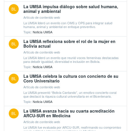
La UMSA impulsa diálogo sobre salud humana,
BL
animal y ambiental
Artículo de contenido web
La UMSA lideró un evento con OMS y OPS para integrar salud
humana, animal y ambiental en enfoque preventivo.
Topic:
Noticia UMSA
La UMSA reflexiona sobre el rol de la mujer en
BL
Bolivia actual
Artículo de contenido web
La UMSA lideró un evento que reunió voces femeninas destacadas
para debatir igualdad, diversidad e inclusión en Bolivia.
Topic:
Noticia UMSA
La UMSA celebra la cultura con concierto de su
BL
Coro Universitario
Artículo de contenido web
La UMSA presentó “Bolivia Cantando”, un emotivo concierto coral
que destacó la riqueza cultural universitaria en el Bicentenario.
Topic:
Noticia UMSA
La UMSA avanza hacia su cuarta acreditación
BL
ARCU-SUR en Medicina
Artículo de contenido web
La UMSA fue evaluada por ARCU-SUR, reafirmando su compromiso
con la calidad e integración académica en Medicina.