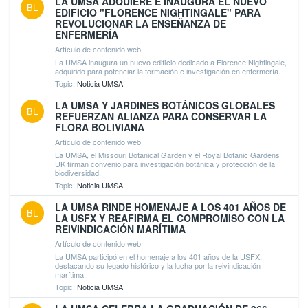
LA UMSA ADQUIERE E INAUGURA EL NUEVO
BL
EDIFICIO "FLORENCE NIGHTINGALE" PARA
REVOLUCIONAR LA ENSEÑANZA DE
ENFERMERÍA
Artículo de contenido web
La UMSA inaugura un nuevo edificio dedicado a Florence Nightingale,
adquirido para potenciar la formación e investigación en enfermería.
Topic:
Noticia UMSA
LA UMSA Y JARDINES BOTÁNICOS GLOBALES
BL
REFUERZAN ALIANZA PARA CONSERVAR LA
FLORA BOLIVIANA
Artículo de contenido web
La UMSA, el Missouri Botanical Garden y el Royal Botanic Gardens
UK firman convenio para investigación botánica y protección de la
biodiversidad.
Topic:
Noticia UMSA
LA UMSA RINDE HOMENAJE A LOS 401 AÑOS DE
BL
LA USFX Y REAFIRMA EL COMPROMISO CON LA
REIVINDICACIÓN MARÍTIMA
Artículo de contenido web
La UMSA participó en el homenaje a los 401 años de la USFX,
destacando su legado histórico y la lucha por la reivindicación
marítima.
Topic:
Noticia UMSA