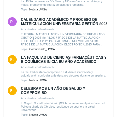
La UMSA conmemora Día Mujer y Niña en Ciencia con diálogo y
magia, promoviendo liderazgo científico femenino.
Topic:
Noticia UMSA
CALENDARIO ACADÉMICO Y PROCESO DE
D2
MATRICULACIÓN UNIVERSITARIA GESTIÓN 2025
Artículo de contenido web
TUTORIAL MATRICULACIÓN UNIVERSITARIA DE PRE-GRADO
GESTIÓN 2025 <br />LOS 7 PASOS DE LA MATRICULACIÓN
ELECTRÓNICA 2025 PARA ALUMNOS NUEVOS <br />LOS 6
PASOS DE LA MATRICULACIÓN ELECTRÓNICA 2025 PARA...
Topic:
Comunicado_UMSA
LA FACULTAD DE CIENCIAS FARMACÉUTICAS Y
BL
BIOQUÍMICAS INICIA SU AÑO ACADÉMICO
Artículo de contenido web
La facultad destacó compromiso estudiantil, innovación y
actualización curricular ante desafíos globales durante su apertura.
Topic:
Noticia UMSA
CELEBRAMOS UN AÑO DE SALUD Y
BL
COMPROMISO
Artículo de contenido web
El Seguro Social Universitario (SSU) conmemoró el primer año del
Policonsultorio de Obrajes, resaltando su aporte a la salud
universitaria.
Topic:
Noticia UMSA