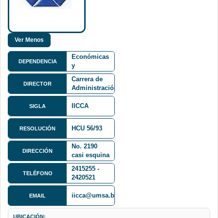
Facultad de
Ciencias
Económicas
DEPENDENCIA
y
Directora de la
Financieras
Carrera de
FCEF
DIRECTOR
Administración
de Empresas
IICCA
SIGLA
Calle
HCU 56/93
Jacinto
RESOLUCIÓN
Benavente
No. 2190
DIRECCIÓN
casi esquina
Fernando
2415255 -
Guachalla -
TELÉFONO
2420521
Sopocachi
iicca@umsa.bo
EMAIL
UBICACIÓN: