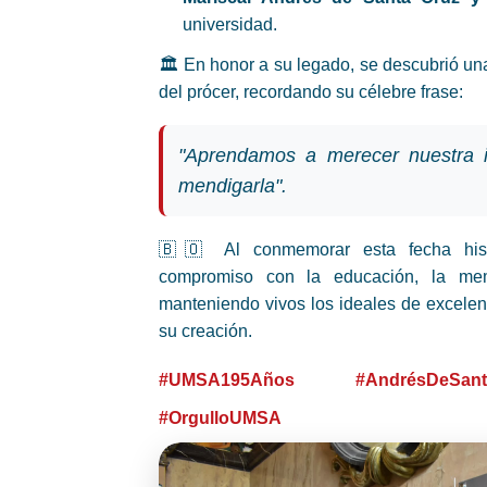
universidad.
🏛️ En honor a su legado, se descubrió una
del prócer, recordando su célebre frase:
"Aprendamos a merecer nuestra 
mendigarla".
🇧🇴 Al conmemorar esta fecha hist
compromiso con la educación, la memo
manteniendo vivos los ideales de excelen
su creación.
#UMSA195Años
#AndrésDeSant
#OrgulloUMSA