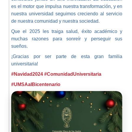
es el motor que impulsa nuestra transformación, y en
nuestra universidad seguimos creciendo al servicio
de nuestra comunidad y nuestra sociedad.
Que el 2025 les traiga salud, éxito académico y
muchas razones para sonreír y perseguir sus
sueños.
¡Gracias por ser parte de esta gran familia
universitaria!
#Navidad2024
#ComunidadUniversitaria
#UMSAalBicentenario