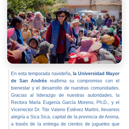
En esta temporada navideña,
la Universidad Mayor
de San Andrés
reafirma su compromiso con el
bienestar y el desarrollo de nuestras comunidades.
Gracias al liderazgo de nuestras autoridades, la
Rectora María Eugenia García Moreno, Ph.D., y el
Vicerrector Dr. Tito Valerio Estévez Martini, llevamos
alegría a Sica Sica, capital de la provincia de Aroma,
a través de la entrega de cientos de juguetes que