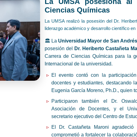
La UMSA posesiona al 
Ciencias Químicas
La UMSA realizó la posesión del Dr. Heribert
liderazgo académico y desarrollo científico en 
🏛️ La
Universidad Mayor de San André
posesión del
Dr. Heriberto Castañeta Ma
Carrera de Ciencias Químicas para la g
Internacional de la universidad.
El evento contó con la participación 
docentes y estudiantes, destacando la
Eugenia García Moreno, Ph.D., quien to
Participaron también el Dr. Oswa
Asociación de Docentes, y el Univ
secretario ejecutivo del Centro de Estu
El Dr. Castañeta Maroni agradeció 
comprometió a fortalecer la colaboraci